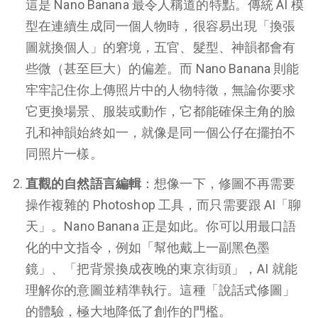
這是 Nano Banana 最令人稱道的特點。傳統 AI 模
型在連續生成同一個人物時，很容易出現「換張
圖就換個人」的窘境，五官、髮型、神韻都會有
些微（甚至巨大）的偏差。而 Nano Banana 則能
牢牢記住你上傳照片中的人物特徵，無論你要求
它更換場景、服裝或動作，它都能確保主角的臉
孔和神韻始終如一，就像是同一個公仔在擺拍不
同照片一樣。
直觀的自然語言編輯
：想像一下，修圖不再需要
操作複雜的 Photoshop 工具，而只需要跟 AI「聊
天」。Nano Banana 正是如此。你可以用最口語
化的中文指令，例如「幫他戴上一副黑色墨
鏡」、「把背景換成夜晚的東京街頭」，AI 就能
理解你的意圖並精準執行。這種「說話式修圖」
的體驗，極大地降低了創作的門檻。