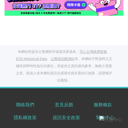
本網站所提供之股價與市場資訊來源為：
TEJ 台灣經濟新報
、
EOD Historical Data
、
公開資訊觀測站
等。本網站不對資料之正
確性與即時性負任何責任，所提供之資訊僅供參考，無推介買賣
之意。投資人依本網站資訊交易發生損失需自行負責，請謹慎評
閱讀文章，天天賺
估風險。
獎勵
登入股感會員，閱讀
任一文章
聯絡我們
意見反饋
服務條款
隱私權政策
資訊安全政策
幫助中心
出國就缺這咖？股
感會員免費帶回