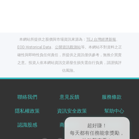
本網站所提供之股價與市場資訊來源為：
TEJ 台灣經濟新報
、
EOD Historical Data
、
公開資訊觀測站
等。本網站不對資料之正
確性與即時性負任何責任，所提供之資訊僅供參考，無推介買賣
之意。投資人依本網站資訊交易發生損失需自行負責，請謹慎評
估風險。
聯絡我們
意見反饋
服務條款
閱讀文章，天天賺
隱私權政策
資訊安全政策
幫助中心
獎勵
登入股感會員，閱讀
認識股感
商業服務
共享知識
超好賺！
任一文章
每天都有任務能拿獎勵，