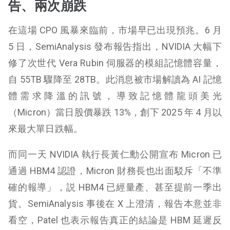
告、兩次崩跌
在這場 CPO 風暴來臨前，市場早已出現預兆。6 月
5 日，SemiAnalysis 發布報告指出，NVIDIA 大幅下
修了次世代 Vera Rubin 伺服器的模組記憶體容量，
自 55TB 驟降至 28TB。此消息被市場解讀為 AI 記憶
體需求降溫的訊號，導致記憶體龍頭美光
（Micron）當日股價暴跌 13%，創下 2025 年 4 月以
來最大單日跌幅。
而同一天 NVIDIA 執行長黃仁勳公開宣布 Micron 已
通過 HBM4 認證，Micron 財務長也出面駁斥「不準
確的報導」，説 HBM4 已經量產、甚至提前一季出
貨。SemiAnalysis 事後在 X 上澄清，報告本意並非
看空，Patel 也表示報告真正的結論是 HBM 延遲反