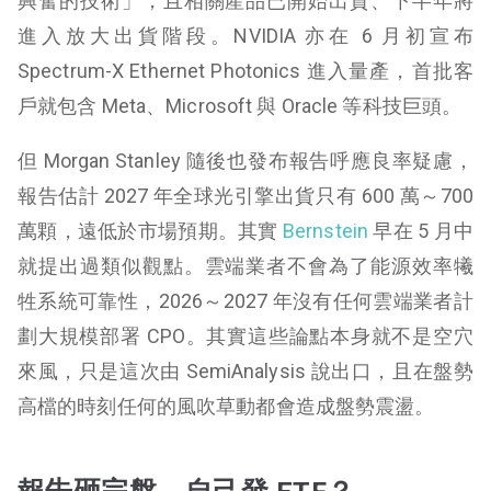
興奮的技術」，且相關產品已開始出貨、下半年將
進入放大出貨階段。NVIDIA 亦在 6 月初宣布
Spectrum-X Ethernet Photonics 進入量產，首批客
戶就包含 Meta、Microsoft 與 Oracle 等科技巨頭。
但 Morgan Stanley 隨後也發布報告呼應良率疑慮，
報告估計 2027 年全球光引擎出貨只有 600 萬～700
萬顆，遠低於市場預期。其實
Bernstein
早在 5 月中
就提出過類似觀點。雲端業者不會為了能源效率犧
牲系統可靠性，2026～2027 年沒有任何雲端業者計
劃大規模部署 CPO。其實這些論點本身就不是空穴
來風，只是這次由 SemiAnalysis 說出口，且在盤勢
高檔的時刻任何的風吹草動都會造成盤勢震盪。