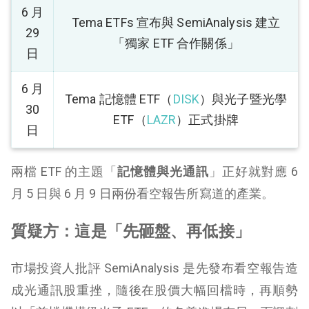
6 月
Tema ETFs 宣布與 SemiAnalysis 建立
29
「獨家 ETF 合作關係」
日
6 月
Tema 記憶體 ETF（
DISK
）與光子暨光學
30
ETF（
LAZR
）正式掛牌
日
兩檔 ETF 的主題「
記憶體與光通訊
」正好就對應 6
月 5 日與 6 月 9 日兩份看空報告所寫道的產業。
質疑方：這是「先砸盤、再低接」
市場投資人批評 SemiAnalysis 是先發布看空報告造
成光通訊股重挫，隨後在股價大幅回檔時，再順勢