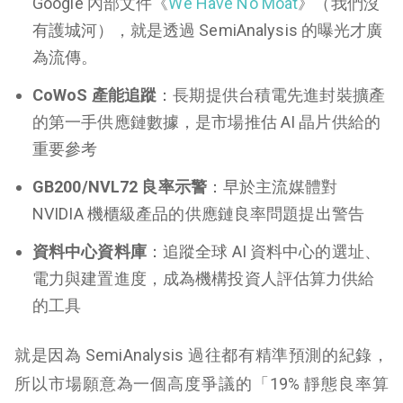
Google 內部文件《
We Have No Moat
》（我們沒
有護城河），就是透過 SemiAnalysis 的曝光才廣
為流傳。
CoWoS 產能追蹤
：長期提供台積電先進封裝擴產
的第一手供應鏈數據，是市場推估 AI 晶片供給的
重要參考
GB200/NVL72 良率示警
：早於主流媒體對
NVIDIA 機櫃級產品的供應鏈良率問題提出警告
資料中心資料庫
：追蹤全球 AI 資料中心的選址、
電力與建置進度，成為機構投資人評估算力供給
的工具
就是因為 SemiAnalysis 過往都有精準預測的紀錄，
所以市場願意為一個高度爭議的「19% 靜態良率算