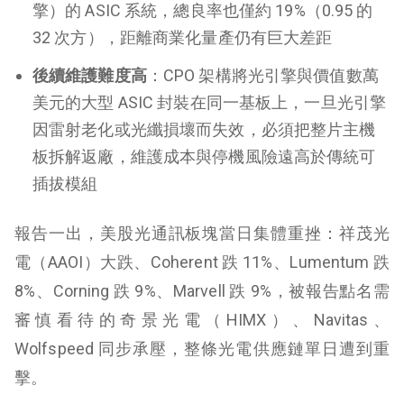
擎）的 ASIC 系統，總良率也僅約 19%（0.95 的
32 次方），距離商業化量產仍有巨大差距
後續維護難度高
：CPO 架構將光引擎與價值數萬
美元的大型 ASIC 封裝在同一基板上，一旦光引擎
因雷射老化或光纖損壞而失效，必須把整片主機
板拆解返廠，維護成本與停機風險遠高於傳統可
插拔模組
報告一出，美股光通訊板塊當日集體重挫：祥茂光
電（AAOI）大跌、Coherent 跌 11%、Lumentum 跌
8%、Corning 跌 9%、Marvell 跌 9%，被報告點名需
審慎看待的奇景光電（HIMX）、Navitas、
Wolfspeed 同步承壓，整條光電供應鏈單日遭到重
擊。