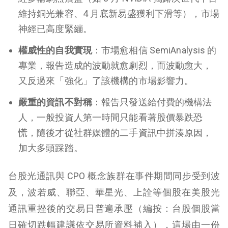
維持銅光兼容、4 月底新易盛獲利下滑等），市場
神經已高度緊繃。
權威性的自我實現
：市場愈相信 SemiAnalysis 的
專業，報告造成的波動就愈劇烈，而波動愈大，
又反過來「強化」了該機構的市場影響力。
嚴重的資訊不對稱
：報告只發送給付費的機構法
人，一般投資人第一時間只能看著股價暴跌恐
慌，隨後才從社群媒體的二手資訊中拼湊原因，
加大多頭踩踏。
台股光通訊與 CPO 概念族群在事件期間同步受到波
及，波若威、聯亞、華星光、上詮等個股在美股光
通訊重挫後的交易日普遍承壓（編按：台股個股當
日確切跌幅建議依交易所資料補入），這場由一份