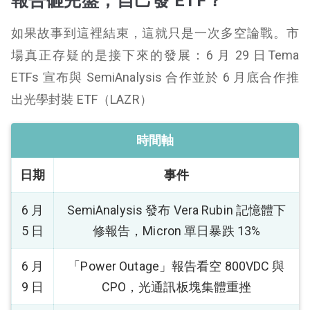
報告砸完盤，自己發 ETF？
如果故事到這裡結束，這就只是一次多空論戰。市
場真正存疑的是接下來的發展：6 月 29 日Tema
ETFs 宣布與 SemiAnalysis 合作並於 6 月底合作推
出光學封裝 ETF（LAZR）
時間軸
日期
事件
6 月
SemiAnalysis 發布 Vera Rubin 記憶體下
5 日
修報告，Micron 單日暴跌 13%
6 月
「Power Outage」報告看空 800VDC 與
9 日
CPO，光通訊板塊集體重挫