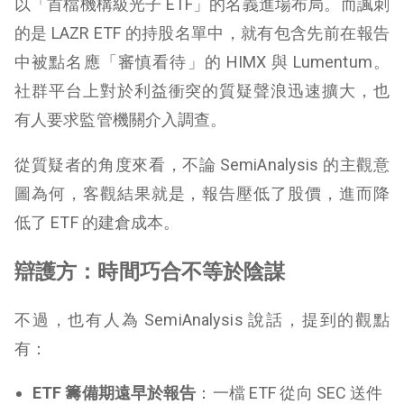
以「首檔機構級光子 ETF」的名義進場布局。而諷刺
的是 LAZR ETF 的持股名單中，就有包含先前在報告
中被點名應「審慎看待」的 HIMX 與 Lumentum。
社群平台上對於利益衝突的質疑聲浪迅速擴大，也
有人要求監管機關介入調查。
從質疑者的角度來看，不論 SemiAnalysis 的主觀意
圖為何，客觀結果就是，報告壓低了股價，進而降
低了 ETF 的建倉成本。
辯護方：時間巧合不等於陰謀
不過，也有人為 SemiAnalysis 說話，提到的觀點
有：
ETF 籌備期遠早於報告
：一檔 ETF 從向 SEC 送件