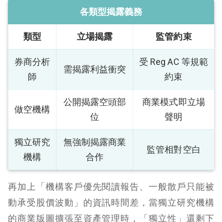
各類型揭露義務
類型
立場揭露
監管約束
券商分析
受 Reg AC 等規範
需揭露利益衝突
師
約束
公開揭露空頭部
商業模式即立場
做空機構
位
聲明
獨立研究
無強制揭露商業
監管相對空白
機構
合作
再加上「機構客戶優先閱讀報告、一般散戶只能被
動承受股價波動」的資訊時間差，當獨立研究機構
的商業版圖擴張至資產管理時，「獨立性」還剩下