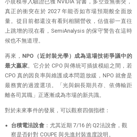
小規模導入驗證已獲 NVIDIA 背書，多空並無衝突，
真正的衝突在於 2027 年能否如市場預期般全面放
量。從目前都還沒有看到相關營收，估值卻一直往
上跳增的現在看，SemiAnalysis 的保守警告在這時
候也不無道理。
再來，
NPO（近封裝光學）成為這場技術爭議中的
最大贏家
。它介於 CPO 與傳統可插拔模組之間，若
CPO 真的因良率與維護成本問題放緩，NPO 就會是
最務實的過渡選項。「光與銅長期共存、依傳輸距
離各司其職」正逐漸成為市場的新共識。
對於未來事件的發展，可以觀察四個指標：
台積電法說會
：尤其近期 7/16 的 Q2法說會，觀
察是否針對 COUPE 與先進封裝進度說明。