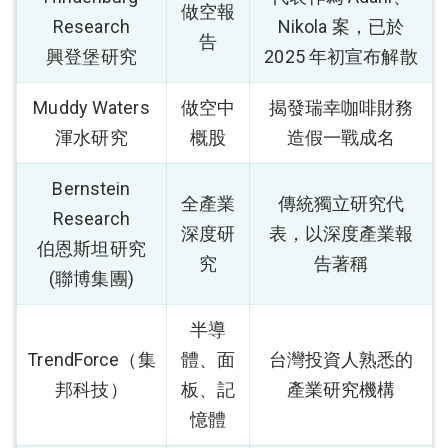
做空報
Research
Nikola 案，已於
告
興登堡研究
2025 年初宣布解散
Muddy Waters
做空中
揭發瑞幸咖啡財務
渾水研究
概股
造假一戰成名
Bernstein
全產業
傳統獨立研究代
Research
深度研
表，以深度產業報
伯恩斯坦研究
究
告著稱
(聯博集團)
半導
TrendForce（集
體、面
台灣投資人熟悉的
邦科技）
板、記
產業研究機構
憶體