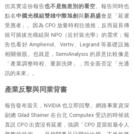
但其實這份報告
也不是無差別的看空
。報告同時也
點名
中國光模組雙雄中際旭創
與
新易盛
會是「延遲
受惠者」。因為 CPO 放量時程往後推，反而延長傳
統可插拔光模組與 NPO（近封裝光學）的需求；報
告也看好 Amphenol、Vertiv、Legrand 等基礎設施
相關個股。也就是，SemiAnalysis 的原意比較像是
「產業調整時程、重新洗牌」，而全面否定「光通
訊的未來」。
產業反擊與同業背書
報告發布當天，NVIDIA 也
立即回擊。網路事業資深
副總 Gilad Shainer 在台北 Computex 受訪的時候就
直説 CPO 出貨沒有延遲，強調「CPO 是當前最令人