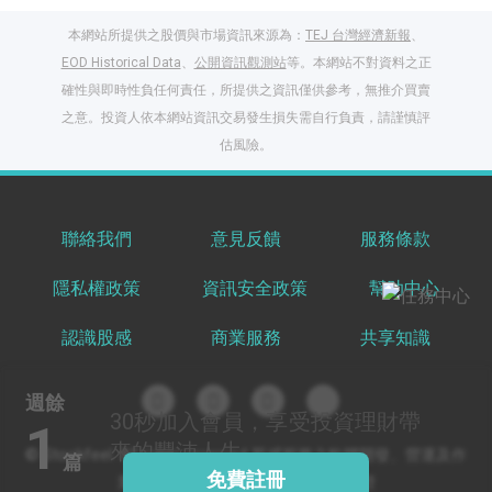
本網站所提供之股價與市場資訊來源為：
TEJ 台灣經濟新報
、
EOD Historical Data
、
公開資訊觀測站
等。本網站不對資料之正
確性與即時性負任何責任，所提供之資訊僅供參考，無推介買賣
之意。投資人依本網站資訊交易發生損失需自行負責，請謹慎評
閱讀文章，天天賺
估風險。
獎勵
登入股感會員，閱讀
任一文章
聯絡我們
意見反饋
服務條款
隱私權政策
資訊安全政策
幫助中心
出國就缺這咖？股
感會員免費帶回
認識股感
商業服務
共享知識
家！
更多任務
登記抽北歐小刺蝟 20
週餘
吋上掀行李箱
30秒
加入會員，享受投資理財帶
1
來的豐沛人生
© Stockfeel. All rights reserved 股感服務之軟體開發、營運及作
篇
免費註冊
業環境通過 ISO/IEC 27001:2022 驗證