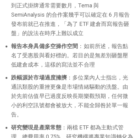
到正式掛牌通常需要數月，Tema 與
SemiAnalysis 的合作案幾乎可以確定在 6 月報告
發布前就已在推進，「為了 ETF 建倉而寫報告砸
盤」的說法在時序上難以成立
報告本身具備多空操作空間
：如前所述，報告點
名了受惠股與看好標的。若目的是無差別砸盤壓
低建倉成本，這樣的寫法並不合理
跌幅源於市場過度擁擠
：多位業內人士指出，光
通訊類股的重挫更像是市場情緒驅動的洗盤。由
於先前估值早已過度反映長期樂觀預期，任何微
小的利空訊號都會被放大，不能全歸咎於單一報
告。
研究變現是產業常態
：兩檔 ETF 都為主動式管
理、總費用率 0.75%，研究機構將專業知識轉化為