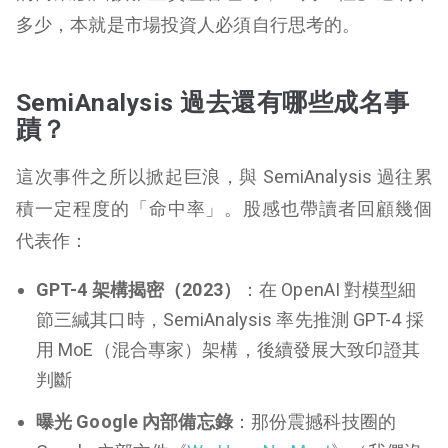
多少，本就是市場投資人必須自行思考的。
SemiAnalysis 過去還有哪些成名事
蹟？
這次事件之所以掀起巨浪，與 SemiAnalysis 過往累
積一定程度的「命中率」。股感也帶讀者回顧幾個
代表作：
GPT-4 架構揭密（2023）
：在 OpenAI 對模型細
節三緘其口時，SemiAnalysis 率先推測 GPT-4 採
用 MoE（混合專家）架構，後續發展大致印證其
判斷
曝光 Google 內部備忘錄
：那份震撼科技圈的