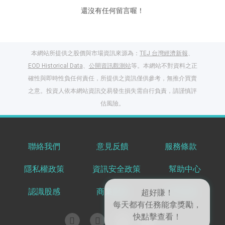
還沒有任何留言喔！
本網站所提供之股價與市場資訊來源為：
TEJ 台灣經濟新報
、
EOD Historical Data
、
公開資訊觀測站
等。本網站不對資料之正
確性與即時性負任何責任，所提供之資訊僅供參考，無推介買賣
之意。投資人依本網站資訊交易發生損失需自行負責，請謹慎評
估風險。
聯絡我們
意見反饋
服務條款
閱讀文章，天天賺
隱私權政策
資訊安全政策
幫助中心
獎勵
登入股感會員，閱讀
認識股感
商業服務
共享知識
任一文章