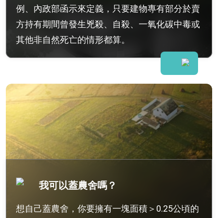
例、內政部函示來定義，只要建物專有部分於賣
方持有期間曾發生兇殺、自殺、一氧化碳中毒或
其他非自然死亡的情形都算。
我可以蓋農舍嗎？
想自己蓋農舍，你要擁有一塊面積＞0.25公頃的