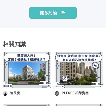
開啟討論
相關知識
連長慶
PLEDGE 柏萊資產管
顧
顧｜Jasper