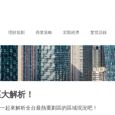
理財規劃
商業策略
宏觀經濟
驚世語錄
區大解析！
一起來解析全台最熱重劃區的區域現況吧！