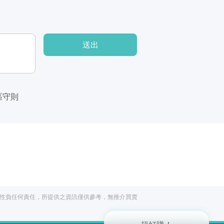
送出
區守則
閱讀文章，天天賺
獎勵
登入股感會員，閱讀任
一文章
立即前往
性負任何責任，所提供之資訊僅供參考，無推介買賣
出國就缺這咖？股