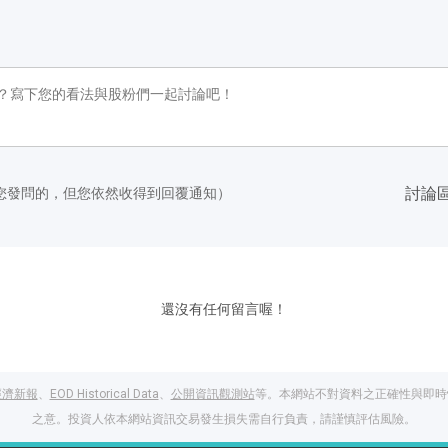
討論
您發問的，但您依然收得到回覆通知）
還沒有任何留言喔！
經濟新報
、
EOD Historical Data
、
公開資訊觀測站
等。本網站不對資料之正確性與即時
之意。投資人依本網站資訊交易發生損失需自行負責，請謹慎評估風險。