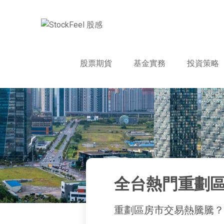
股票期貨
基金實務
投資策略
全台熱門重劃
重劃區房市交易熱騰騰？