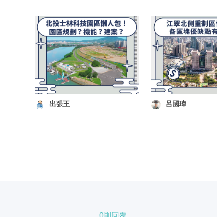
出張王
呂國瑋
0則回覆