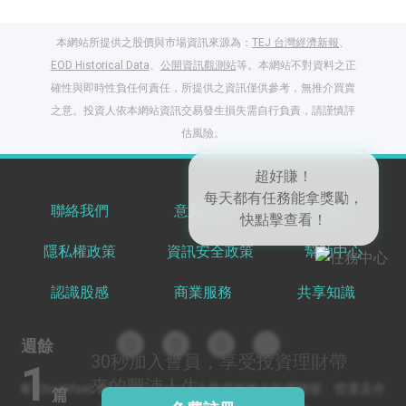
本網站所提供之股價與市場資訊來源為：
TEJ 台灣經濟新報
、
EOD Historical Data
、
公開資訊觀測站
等。本網站不對資料之正
確性與即時性負任何責任，所提供之資訊僅供參考，無推介買賣
之意。投資人依本網站資訊交易發生損失需自行負責，請謹慎評
閱讀文章，天天賺
估風險。
獎勵
登入股感會員，閱讀
任一文章
聯絡我們
意見反饋
服務條款
隱私權政策
資訊安全政策
幫助中心
出國就缺這咖？股
感會員免費帶回
認識股感
商業服務
共享知識
家！
更多任務
登記抽北歐小刺蝟 20
週餘
吋上掀行李箱
30秒
加入會員，享受投資理財帶
1
來的豐沛人生
© Stockfeel. All rights reserved 股感服務之軟體開發、營運及作
篇