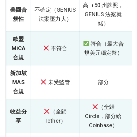
高（50 州牌照，
美國合
不確定（GENIUS
GENIUS 法案就
規性
法案壓力大）
緒）
歐盟
符合（最大合
MiCA
不符合
規美元穩定幣）
合規
新加坡
MAS
未受監管
部分
合規
（全歸
收益分
（全歸
Circle，部分給
享
Tether）
Coinbase）