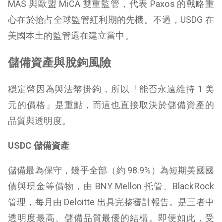
MAS 與歐盟 MiCA 雙重監管，代表 Paxos 的戰略重
心在於搶占全球監管紅利期的先機。不過，USDG 在
美國本土的監管還在建立當中。
儲備資產與脫鉤風險
穩定幣因為與法幣掛鉤，所以「能否永遠維持 1 美
元的價格」是重點，而這也直接取決於儲備資產的
品質與透明度。
USDC 儲備資產
儲備最為保守，幾乎全部（約 98.9%）為短期美國國
債與現金等價物，由 BNY Mellon 托管、BlackRock
管理，每月由 Deloitte 出具完整審計報告。是三者中
透明度最高、儲備品質最優的結構。即便如此，受