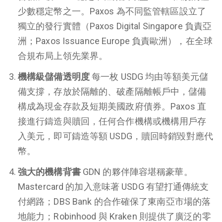
少數穩定幣之一。Paxos 為不同監管轄區設立了
獨立的發行實體（Paxos Digital Singapore 負責亞
洲；Paxos Issuance Europe 負責歐洲），在全球
合規布局上領先業界。
機構級儲備透明度
每一枚 USDG 均由等額美元儲
備支撐，存放於隔離的、破產隔離帳戶中，儲備
構成為現金存款及短期美國政府債券。Paxos 直
接進行鑄造與贖回，任何合作機構或機構用戶存
入美元，即可鑄造等額 USDG，贖回時銷毀對應代
幣。
強大的機構背書
GDN 的夥伴陣容堪稱豪華。
Mastercard 的加入意味著 USDG 有望打通傳統支
付網路；DBS Bank 的合作確保了東南亞市場的落
地能力；Robinhood 與 Kraken 則提供了廣泛的零