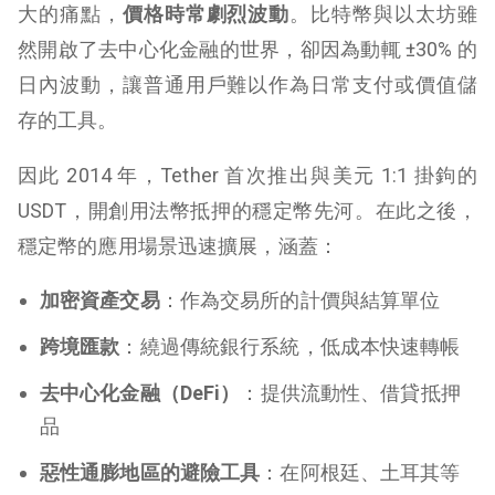
大的痛點，
價格時常劇烈波動
。比特幣與以太坊雖
然開啟了去中心化金融的世界，卻因為動輒 ±30% 的
日內波動，讓普通用戶難以作為日常支付或價值儲
存的工具。
因此 2014 年，Tether 首次推出與美元 1:1 掛鉤的
USDT，開創用法幣抵押的穩定幣先河。在此之後，
穩定幣的應用場景迅速擴展，涵蓋：
加密資產交易
：作為交易所的計價與結算單位
跨境匯款
：繞過傳統銀行系統，低成本快速轉帳
去中心化金融（DeFi）
：提供流動性、借貸抵押
品
惡性通膨地區的避險工具
：在阿根廷、土耳其等