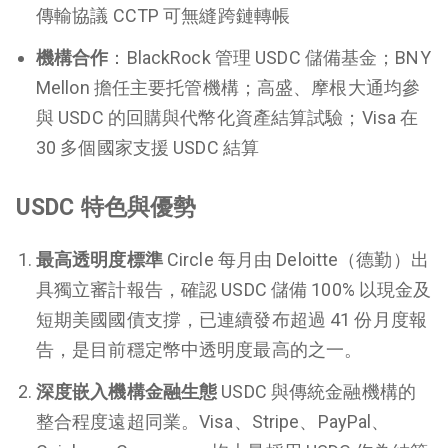
傳輸協議 CCTP 可無縫跨鏈轉帳
機構合作
：BlackRock 管理 USDC 儲備基金；BNY
Mellon 擔任主要托管機構；高盛、摩根大通均參
與 USDC 的回購與代幣化資產結算試驗；Visa 在
30 多個國家支援 USDC 結算
USDC 特色與優勢
最高透明度標準
Circle 每月由 Deloitte（德勤）出
具獨立審計報告，確認 USDC 儲備 100% 以現金及
短期美國國債支撐，已連續發布超過 41 份月度報
告，是目前穩定幣中透明度最高的之一。
深度嵌入機構金融生態
USDC 與傳統金融機構的
整合程度遠超同業。Visa、Stripe、PayPal、