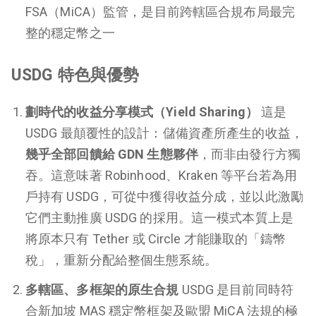
FSA（MiCA）監管，是目前跨轄區合規布局最完
整的穩定幣之一
USDG 特色與優勢
劃時代的收益分享模式（Yield Sharing）
這是
USDG 最顛覆性的設計：儲備資產所產生的收益，
幾乎全部回饋給 GDN 生態夥伴
，而非由發行方獨
吞。這意味著 Robinhood、Kraken 等平台若為用
戶持有 USDG，可從中獲得收益分成，並以此激勵
它們主動推廣 USDG 的採用。這一模式本質上是
將原本只有 Tether 或 Circle 才能賺取的「鑄幣
稅」，重新分配給整個生態系統。
多轄區、多框架的原生合規
USDG 是目前同時符
合新加坡 MAS 穩定幣框架及歐盟 MiCA 法規的極