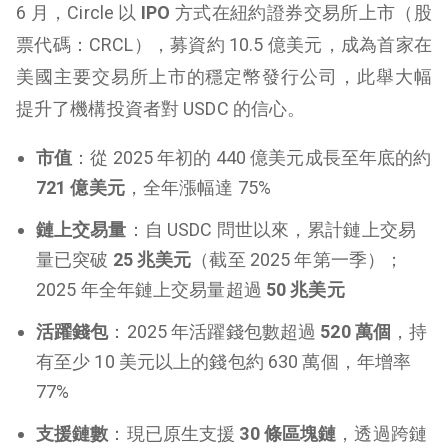
6 月，Circle 以
IPO
方式在紐約證券交易所上市（股
票代碼：CRCL），募資約 10.5 億美元，成為首家在
美國主要交易所上市的穩定幣發行公司，此舉大幅
提升了機構投資者對 USDC 的信心。
市值
：從 2025 年初的 440 億美元成長至年底的約
721 億美元
，全年漲幅達 75%
鏈上交易量
：自 USDC 問世以來，累計鏈上交易
量已突破
25 兆美元
（截至 2025 年第一季）；
2025 年全年鏈上交易量超過
50 兆美元
活躍錢包
：2025 年活躍錢包數超過
520 萬個
，持
有至少 10 美元以上的錢包約 630 萬個，年增率
77%
支援鏈數
：現已原生支援
30 條區塊鏈
，透過跨鏈