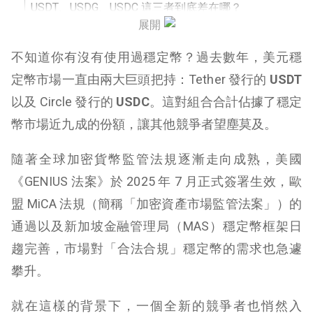
USDT、USDG、USDC 這三者到底差在哪？
展開
USDT、USDG、USDC 三大穩定幣詳細對比表
不知道你有沒有使用過穩定幣？過去數年，美元穩
我該把資產換成哪一種？
定幣市場一直由兩大巨頭把持：Tether 發行的
USDT
以及 Circle 發行的
USDC
。這對組合合計佔據了穩定
穩定幣進入成熟期
幣市場近九成的份額，讓其他競爭者望塵莫及。
隨著全球加密貨幣監管法規逐漸走向成熟，美國
《GENIUS 法案》於 2025 年 7 月正式簽署生效，歐
盟 MiCA 法規（簡稱「加密資產市場監管法案」）的
通過以及新加坡金融管理局（MAS）穩定幣框架日
趨完善，市場對「合法合規」穩定幣的需求也急遽
攀升。
就在這樣的背景下，一個全新的競爭者也悄然入