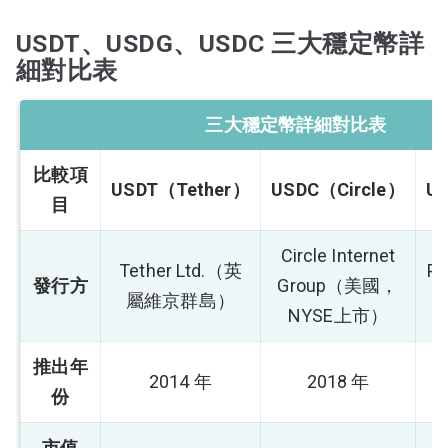
USDT、USDG、USDC 三大穩定幣詳
細對比表
三大穩定幣詳細對比表
比較項
USDT（Tether）
USDC（Circle）
U
目
Circle Internet
Tether Ltd.（英
P
發行方
Group（美國，
屬維京群島）
NYSE上市）
推出年
2014 年
2018 年
份
市值