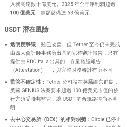
入就高達數十億美元。2025 年全年淨利潤超過
100 億美元
，超額儲備達 63 億美元。
USDT 潛在風險
透明度爭議
：雖已改善，但 Tether 至今仍未完成
由四大會計師事務所出具的完整審計報告，只有
提供由 BDO Italia 出具的「存量確認報告
（Attestation）」，與完整財務審計有所不同
監管不確定性
：Tether 公司設在英屬維京群島，
美國 GENIUS 法案要求超過 100 億美元市值的發
行方須受聯邦監管，讓 USDT 的合規路徑尚不明
朗
去中心交易所（DEX）的相對弱勢
：Circle 已停止