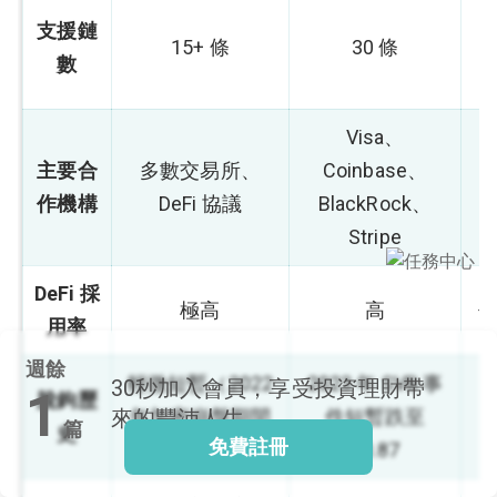
支援鏈
15+ 條
30 條
（
數
I
閱讀文章，天天賺
獎勵
Visa、
登入股感會員，閱讀
主要合
多數交易所、
Coinbase、
任一文章
作機構
DeFi 協議
BlackRock、
Stripe
出國就缺這咖？股
感會員免費帶回
DeFi 採
極高
高
家！
更多任務
用率
登記抽北歐小刺蝟 20
週餘
吋上掀行李箱
輕微短暫（2022
2023 年 SVB 事
30秒
加入會員，享受投資理財帶
1
脫鉤歷
來的豐沛人生
年加密崩盤期間
件短暫跌至
篇
史
免費註冊
維持穩定）
$0.87