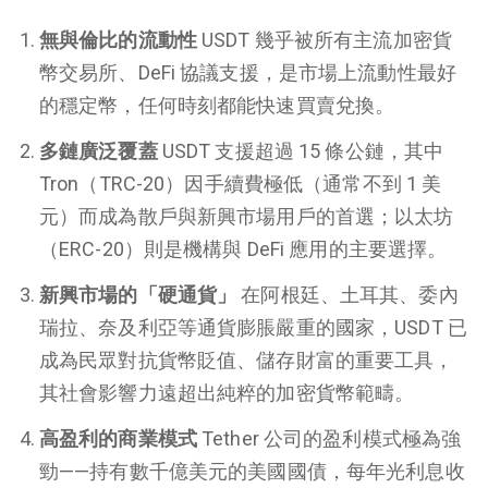
無與倫比的流動性
USDT 幾乎被所有主流加密貨
幣交易所、DeFi 協議支援，是市場上流動性最好
的穩定幣，任何時刻都能快速買賣兌換。
多鏈廣泛覆蓋
USDT 支援超過 15 條公鏈，其中
Tron（TRC-20）因手續費極低（通常不到 1 美
元）而成為散戶與新興市場用戶的首選；以太坊
（ERC-20）則是機構與 DeFi 應用的主要選擇。
新興市場的「硬通貨」
在阿根廷、土耳其、委內
瑞拉、奈及利亞等通貨膨脹嚴重的國家，USDT 已
成為民眾對抗貨幣貶值、儲存財富的重要工具，
其社會影響力遠超出純粹的加密貨幣範疇。
高盈利的商業模式
Tether 公司的盈利模式極為強
勁——持有數千億美元的美國國債，每年光利息收