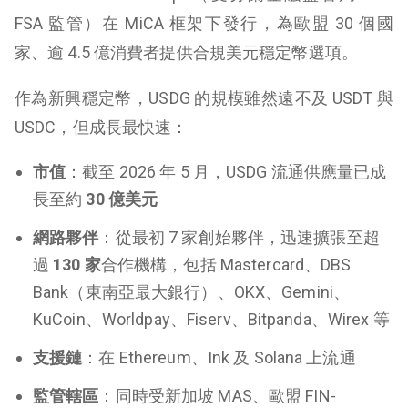
FSA 監管）在 MiCA 框架下發行，為歐盟 30 個國
家、逾 4.5 億消費者提供合規美元穩定幣選項。
作為新興穩定幣，USDG 的規模雖然遠不及 USDT 與
USDC，但成長最快速：
市值
：截至 2026 年 5 月，USDG 流通供應量已成
長至約
30 億美元
網路夥伴
：從最初 7 家創始夥伴，迅速擴張至超
過
130 家
合作機構，包括 Mastercard、DBS
Bank（東南亞最大銀行）、OKX、Gemini、
KuCoin、Worldpay、Fiserv、Bitpanda、Wirex 等
支援鏈
：在 Ethereum、Ink 及 Solana 上流通
監管轄區
：同時受新加坡 MAS、歐盟 FIN-