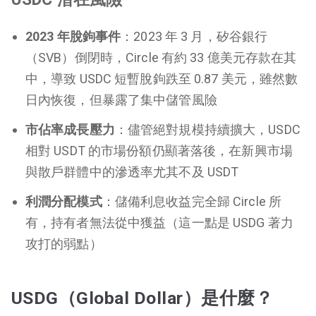
2023 年脫鉤事件
：2023 年 3 月，矽谷銀行
（SVB）倒閉時，Circle 有約 33 億美元存款在其
中，導致 USDC 短暫脫鉤跌至 0.87 美元，雖然數
日內恢復，但暴露了集中儲管風險
市佔率成長壓力
：儘管絕對規模持續擴大，USDC
相對 USDT 的市場份額仍顯著落後，在新興市場
與散戶群體中的滲透率尤其不及 USDT
利潤分配模式
：儲備利息收益完全歸 Circle 所
有，持有者無法從中獲益（這一點是 USDG 著力
攻打的弱點）
USDG（Global Dollar）是什麼？