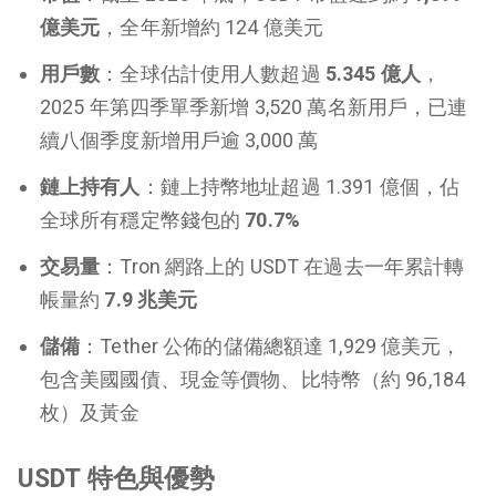
億美元
，全年新增約 124 億美元
用戶數
：全球估計使用人數超過
5.345 億人
，
2025 年第四季單季新增 3,520 萬名新用戶，已連
續八個季度新增用戶逾 3,000 萬
鏈上持有人
：鏈上持幣地址超過 1.391 億個，佔
全球所有穩定幣錢包的
70.7%
交易量
：Tron 網路上的 USDT 在過去一年累計轉
帳量約
7.9 兆美元
儲備
：Tether 公佈的儲備總額達 1,929 億美元，
包含美國國債、現金等價物、比特幣（約 96,184
枚）及黃金
USDT 特色與優勢