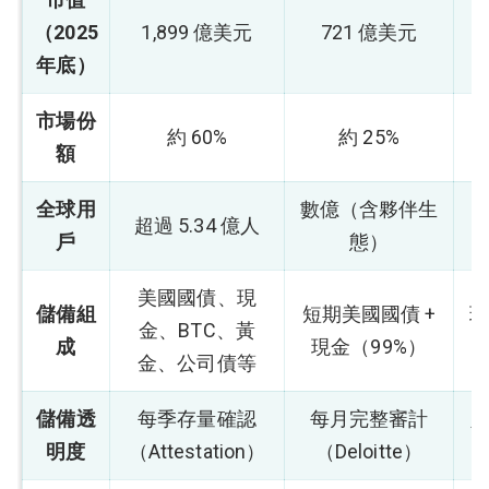
（2025
1,899 億美元
721 億美元
年底）
市場份
約 60%
約 25%
額
全球用
數億（含夥伴生
超過 5.34 億人
戶
態）
美國國債、現
儲備組
短期美國國債 +
現
金、BTC、黃
成
現金（99%）
金、公司債等
儲備透
每季存量確認
每月完整審計
明度
（Attestation）
（Deloitte）