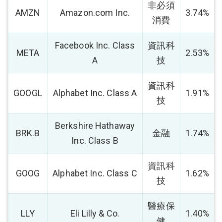
非必須
AMZN
Amazon.com Inc.
3.74%
消費
Facebook Inc. Class
資訊科
META
2.53%
A
技
資訊科
GOOGL
Alphabet Inc. Class A
1.91%
技
Berkshire Hathaway
BRK.B
金融
1.74%
Inc. Class B
資訊科
GOOG
Alphabet Inc. Class C
1.62%
技
醫療保
LLY
Eli Lilly & Co.
1.40%
健