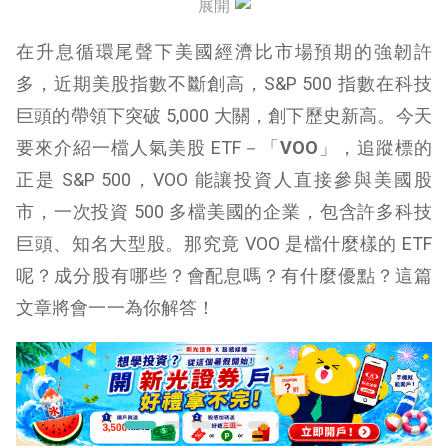
展開
VOO 成分股產業分布
在升息循環尾聲下美國經濟比市場預期的強韌許
VOO 績效走勢
多，近期美股指數不斷創高，S&P 500 指數在科技
巨頭的帶領下突破 5,000 大關，創下歷史新高。今天
VOO 追蹤誤差
要來介紹一檔人氣美股 ETF－「
VOO
」，追蹤標的
VOO 配息
正是 S&P 500，VOO 能讓投資人直接參與美國股
VOO 適合誰投資
市，一次投資 500 多檔美國的企業，包含許多科技
巨頭、知名大型股。那究竟 VOO 是檔什麼樣的 ETF
VOO 怎麼買
呢？成分股有哪些？會配息嗎？有什麼優點？這篇
VOO 優缺點
文章將會一一為你解答！