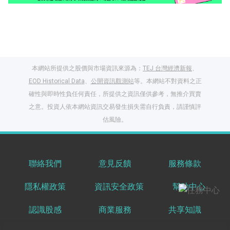
本網站所提供之股價與市場資訊來源為：
TEJ 台灣經濟新報
、
EOD Historical Data
、
公開資訊觀測站
等。本網站不對資料之正
確性與即時性負任何責任，所提供之資訊僅供參考，無推介買賣
之意。投資人依本網站資訊交易發生損失需自行負責，請謹慎評
閱讀文章，天天賺
估風險。
獎勵
登入股感會員，閱讀
任一文章
聯絡我們
意見反饋
服務條款
隱私權政策
資訊安全政策
幫助中心
出國就缺這咖？股
感會員免費帶回
認識股感
商業服務
共享知識
家！
更多任務
登記抽北歐小刺蝟 20