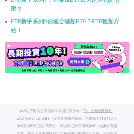
ETF新手系列1：基金跟ETF最大的差別是什
麼？
ETF新手系列2你適合哪類ETF？ETF種類介
紹！
本網站所提供之股價與市場資訊來源為：
TEJ 台灣經濟新報
、
EOD Historical Data
、
公開資訊觀測站
等。本網站不對資料之正
確性與即時性負任何責任，所提供之資訊僅供參考，無推介買賣
之意。投資人依本網站資訊交易發生損失需自行負責，請謹慎評