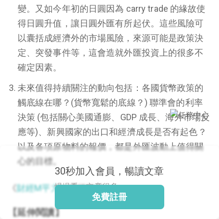
變。又如今年初的日圓因為 carry trade 的緣故使
得日圓升值，讓日圓外匯有所起伏。這些風險可
以囊括成經濟外的市場風險，來源可能是政策決
閱讀文章，天天賺
定、突發事件等，這會造就外匯投資上的很多不
獎勵
確定因素。
登入股感會員，閱讀
任一文章
未來值得持續關注的動向包括：各國貨幣政策的
觸底線在哪？(貨幣寬鬆的底線？) 聯準會的利率
出國就缺這咖？股
決策 (包括關心美國通膨、GDP 成長、海外市場反
感會員免費帶回
應等)、新興國家的出口和經濟成長是否有起色？
家！
更多任務
以及各項原物料的報價，都是外匯波動上值得關
登記抽北歐小刺蝟 20
心的目標。
吋上掀行李箱
30秒加入會員，暢讀文章
慢慢看，文章很多
《
財經M平方
》授權轉載
免費註冊
【延伸閱讀】