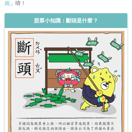
統
」唷！
股票小知識：斷頭是什麼？