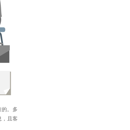
確的。多
息，且客