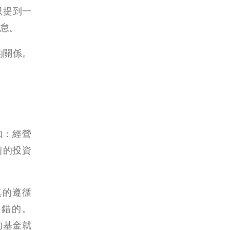
只提到一
怠。
的關係。
如：經營
目前的投資
非真的遵循
法是錯的。
的基金就