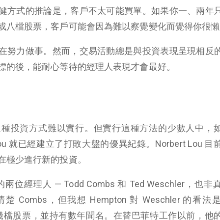
健方式的推論是，客戶不太可能買單。如果你一、兩年
或八檔股票，客戶可能會因為難以察覺變化而覺得你很懶
在努力做事。
然而，交易活動總是與投資表現呈現相反
標的後，能耐心等待的經理人表現才會最好。
這種投資方式難以實行。但實行這種方法的少數人中，
ert Lou 就已經建立了打敗大盤的優異紀錄。Norbert Lou 
在極少進行新的投資。
位經理人 — Todd Combs 和 Ted Weschler，也
。我不清楚 Combs，但我想 Hempton 對 Weschler 的看
在少數幾檔股票，並持有數年聞名。在替巴菲特工作以前，他