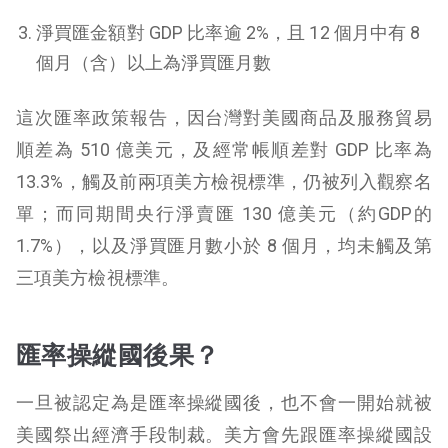
淨買匯金額對 GDP 比率逾 2%，且 12 個月中有 8
個月（含）以上為淨買匯月數
這次匯率政策報告，因台灣對美國商品及服務貿易
順差為 510 億美元，及經常帳順差對 GDP 比率為
13.3%，觸及前兩項美方檢視標準，仍被列入觀察名
單；而同期間央行淨賣匯 130 億美元（約GDP的
1.7%），以及淨買匯月數小於 8 個月，均未觸及第
三項美方檢視標準。
匯率操縱國後果？
一旦被認定為是匯率操縱國後，也不會一開始就被
美國祭出經濟手段制裁。美方會先跟匯率操縱國設