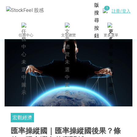
註冊/登入
任務中心
文章總覽
更多選單
宏觀經濟
匯率操縱國｜匯率操縱國後果？條