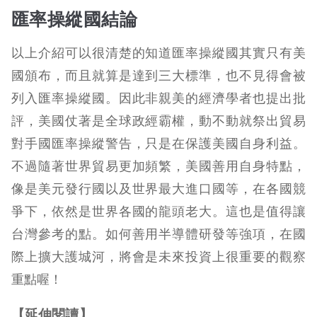
匯率操縱國結論
以上介紹可以很清楚的知道匯率操縱國其實只有美
國頒布，而且就算是達到三大標準，也不見得會被
列入匯率操縱國。因此非親美的經濟學者也提出批
評，美國仗著是全球政經霸權，動不動就祭出貿易
對手國匯率操縱警告，只是在保護美國自身利益。
不過隨著世界貿易更加頻繁，美國善用自身特點，
像是美元發行國以及世界最大進口國等，在各國競
爭下，依然是世界各國的龍頭老大。這也是值得讓
台灣參考的點。如何善用半導體研發等強項，在國
際上擴大護城河，將會是未來投資上很重要的觀察
重點喔！
【延伸閱讀】