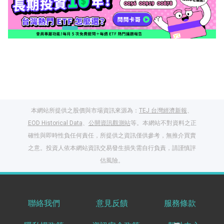
本網站所提供之股價與市場資訊來源為：
TEJ 台灣經濟新報
、
EOD Historical Data
、
公開資訊觀測站
等。本網站不對資料之正
確性與即時性負任何責任，所提供之資訊僅供參考，無推介買賣
之意。投資人依本網站資訊交易發生損失需自行負責，請謹慎評
閱讀文章，天天賺
估風險。
獎勵
登入股感會員，閱讀
任一文章
聯絡我們
意見反饋
服務條款