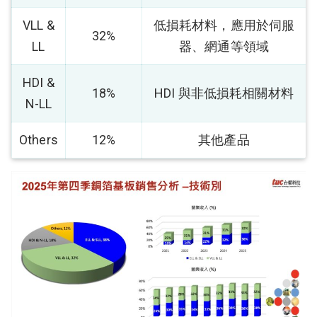
VLL &
低損耗材料，應用於伺服
32%
LL
器、網通等領域
HDI &
18%
HDI 與非低損耗相關材料
N-LL
Others
12%
其他產品