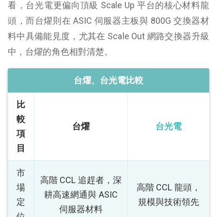
看，台光電更偏向頂級 Scale Up 平台的核心材料龍
頭，而台燿則在 ASIC 伺服器主板與 800G 交換器材
料中具備能見度，尤其在 Scale Out 網路交換器升級
中，台燿的角色相對清楚。
台燿、台光電比較
比
較
台燿
台光電
項
目
市
高階 CCL 追趕者，深
場
高階 CCL 龍頭，
耕高速網通與 ASIC
定
規模與技術領先
伺服器材料
位