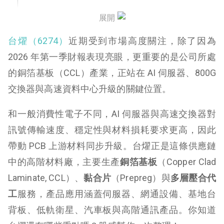
泰國廠與全球布局：供應鏈分散是中長期重點
展開
台燿（6274）
台燿和台光電差在哪？一個是高階 CCL 龍頭，一個
近期受到市場高度關注，除了因為
是追趕中的卡位者
2026 年第一季財報表現亮眼，更重要的是公司所處
的銅箔基板（CCL）產業，正站在 AI 伺服器、800G
台燿後續觀察重點
交換器與高速資料中心升級的關鍵位置。
總結：AI 浪潮下，高階 CCL 材料升級才是核心
和一般消費性電子不同，AI 伺服器與高速交換器對
訊號傳輸速度、穩定性與材料損耗要求更高，因此
帶動 PCB 上游材料同步升級。台燿正是這條供應鏈
中的高階材料廠，主要生產
銅箔基板
（Copper Clad
Laminate, CCL）、
黏合片
（Prepreg）與
多層壓合代
工
服務，產品應用涵蓋伺服器、網通設備、基地台
背板、低軌衛星、汽車板與高階通訊產品。你知道