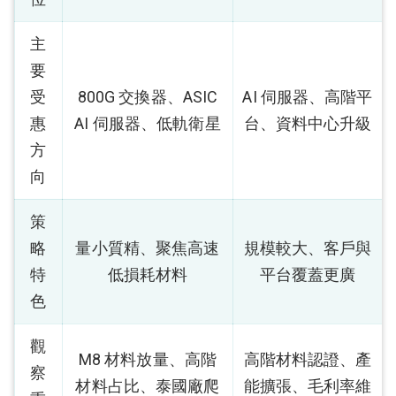
主
要
受
800G 交換器、ASIC
AI 伺服器、高階平
惠
AI 伺服器、低軌衛星
台、資料中心升級
方
向
策
略
量小質精、聚焦高速
規模較大、客戶與
特
低損耗材料
平台覆蓋更廣
色
觀
M8 材料放量、高階
高階材料認證、產
察
材料占比、泰國廠爬
能擴張、毛利率維