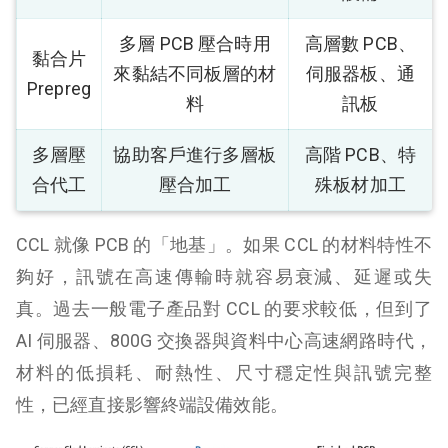
多層 PCB 壓合時用
高層數 PCB、
黏合片
來黏結不同板層的材
伺服器板、通
Prepreg
料
訊板
多層壓
協助客戶進行多層板
高階 PCB、特
合代工
壓合加工
殊板材加工
CCL 就像 PCB 的「地基」。如果 CCL 的材料特性不
夠好，訊號在高速傳輸時就容易衰減、延遲或失
真。過去一般電子產品對 CCL 的要求較低，但到了
AI 伺服器、800G 交換器與資料中心高速網路時代，
材料的低損耗、耐熱性、尺寸穩定性與訊號完整
性，已經直接影響終端設備效能。