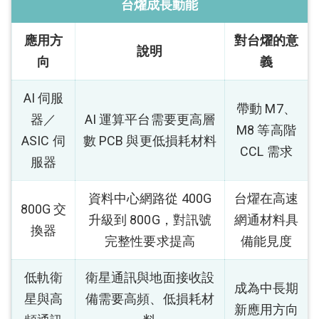
台燿成長動能
應用方
對台燿的意
說明
向
義
AI 伺服
帶動 M7、
器／
AI 運算平台需要更高層
M8 等高階
ASIC 伺
數 PCB 與更低損耗材料
CCL 需求
服器
資料中心網路從 400G
台燿在高速
800G 交
升級到 800G，對訊號
網通材料具
換器
完整性要求提高
備能見度
低軌衛
衛星通訊與地面接收設
成為中長期
星與高
備需要高頻、低損耗材
新應用方向