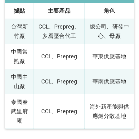
據點
主要產品
角色
台灣新
CCL、Prepreg、
總公司、研發中
竹廠
多層壓合代工
心、母廠
中國常
CCL、Prepreg
華東供應基地
熟廠
中國中
CCL、Prepreg
華南供應基地
山廠
泰國春
海外新產能與供
武里府
CCL、Prepreg
應鏈分散基地
廠