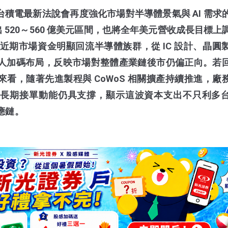
更新，台積電最新法說會再度強化市場對半導體景氣與 AI 需
支出 520～560 億美元區間，也將全年美元營收成長目標
，近期市場資金明顯回流半導體族群，從 IC 設計、晶圓
人加碼布局，反映市場對整體產業鏈後市仍偏正向。若
看，隨著先進製程與 CoWoS 相關擴產持續推進，廠
中長期接單動能仍具支撐，顯示這波資本支出不只利多
應鏈。