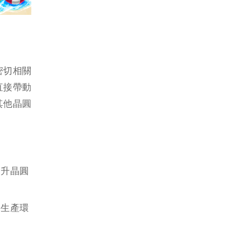
密切相關
直接帶動
其他晶圓
提升晶圓
保生產環