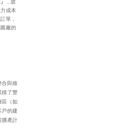
元」
，故
人力成本
到訂單，
晶圓廠的
整合與維
累積了豐
廠區（如
客戶的建
房擴產計