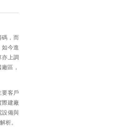
籌碼，而
，如今進
算亦上調
美國廠區，
主要客戶
實際建廠
電設備與
解析。