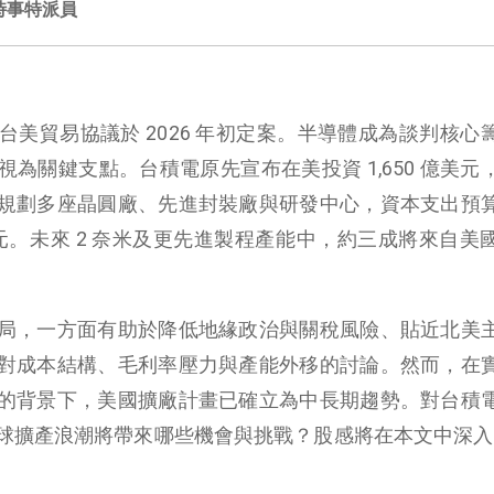
時事特派員
美貿易協議於 2026 年初定案。半導體成為談判核心
為關鍵支點。台積電原先宣布在美投資 1,650 億美元
規劃多座晶圓廠、先進封裝廠與研發中心，資本支出預
0 億美元。未來 2 奈米及更先進製程產能中，約三成將來自
局，一方面有助於降低地緣政治與關稅風險、貼近北美
對成本結構、毛利率壓力與產能外移的討論。然而，在
的背景下，美國擴廠計畫已確立為中長期趨勢。對台積
球擴產浪潮將帶來哪些機會與挑戰？股感將在本文中深入