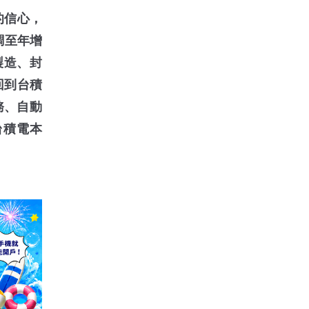
求的信心，
上調至年增
製造、封
回到台積
務、自動
台積電本