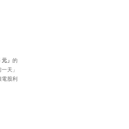
5
元」
的
前一天」
積電股利