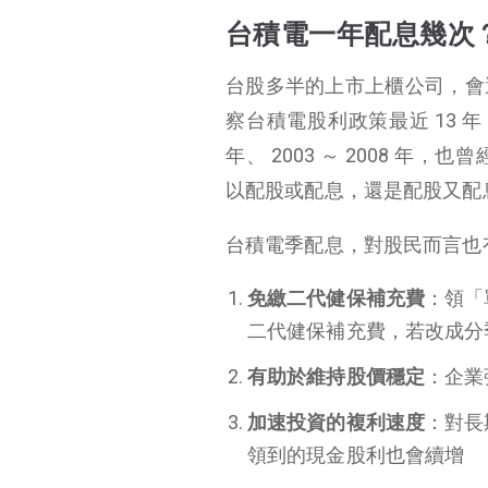
台積電一年配息幾次
台股多半的上市上櫃公司，會
察台積電股利政策最近 13 年（ 
年、 2003 ～ 2008 年，也曾
以配股或配息，還是配股又配
台積電季配息，對股民而言也有
免繳二代健保補充費
：領「單
二代健保補充費，若改成分
有助於維持股價穩定
：企業
加速投資的複利速度
：對長
領到的現金股利也會續增