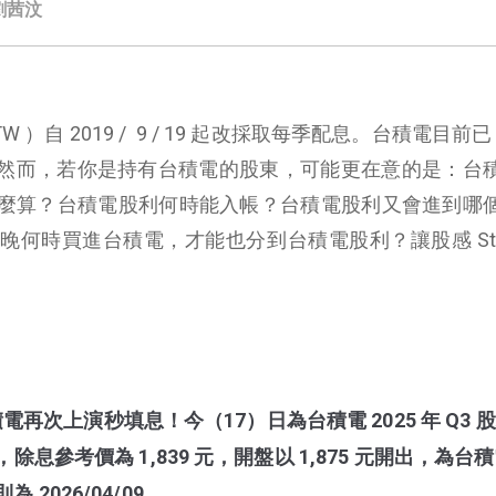
劉茜汶
 ）自 2019 / 9 / 19 起改採取每季配息。台積電目前已 
2）。然而，若你是持有台積電的股東，可能更在意的是：台
麼算？台積電股利何時能入帳？台積電股利又會進到哪
何時買進台積電，才能也分到台積電股利？讓股感 Stock
：台積電再次上演秒填息！今（17）日為台積電 2025 年 Q3 
除息參考價為 1,839 元，開盤以 1,875 元開出，為台積
2026/04/09。