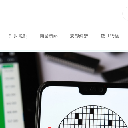
理財規劃
商業策略
宏觀經濟
驚世語錄