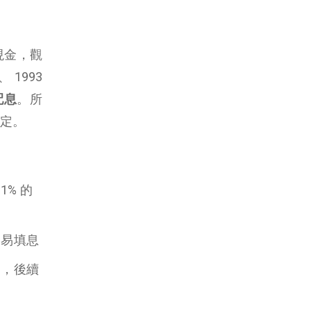
現金，觀
 1993
配息
。所
定。
1% 的
容易填息
加，後續