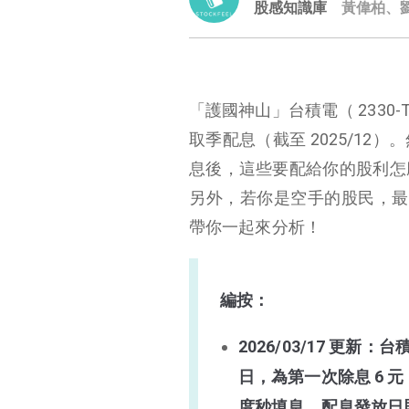
股感知識庫
黃偉柏、
「護國神山」台積電（ 2330-TW
取季配息（截至 2025/1
息後，這些要配給你的股利怎
另外，若你是空手的股民，最晚
帶你一起來分析！
編按：
2026/03/17 更新
日，為第一次除息 6 元，
度秒填息，配息發放日則為 