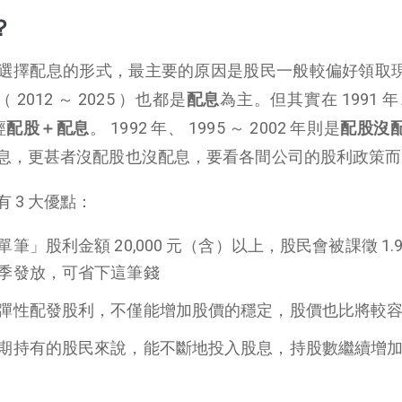
？
選擇配息的形式，最主要的原因是股民一般較偏好領取
2012 ～ 2025 ）也都是
配息
為主。但其實在 1991 年、
經
配股＋配息
。 1992 年、 1995 ～ 2002 年則是
配股沒
息，更甚者沒配股也沒配息，要看各間公司的股利政策而
 3 大優點：
筆」股利金額 20,000 元（含）以上，股民會被課徵 1.9
季發放，可省下這筆錢
彈性配發股利，不僅能增加股價的穩定，股價也比將較
期持有的股民來說，能不斷地投入股息，持股數繼續增