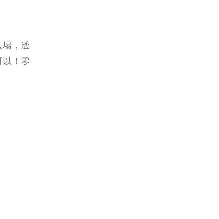
入場，透
可以！零