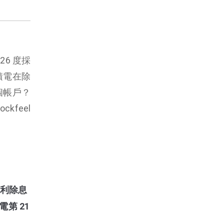
26 度採
積電在除
個帳戶？
feel
股利除息
電第 21