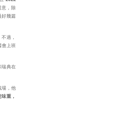
同意，除
過好幾篇
。不過，
利國會上班
和瑞典在
戰場，他
意味重，