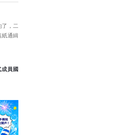
約了，二
這紙通緝
正式成員國