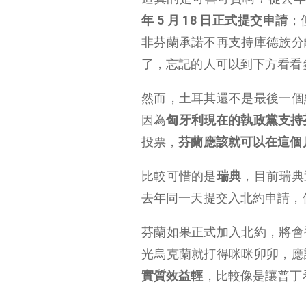
年 5 月 18 日正式提交申請
；
非芬蘭承諾不再支持庫德族分
了，忘記的人可以到下方看看
然而，土耳其還不是最後一個
因為
匈牙利現在的執政黨支持
投票，
芬蘭應該就可以在這個月月
比較可惜的是
瑞典
，目前瑞典
去年同一天提交入北約申請，
芬蘭如果正式加入北約，將會
光烏克蘭就打得咪咪卯卯，應
實質效益輕
，比較像是讓普丁