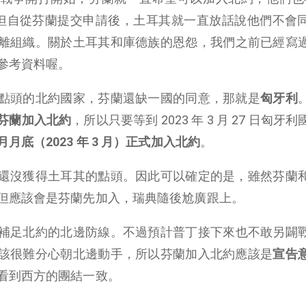
但自從芬蘭提交申請後，土耳其就一直放話說他們不會
離組織。關於土耳其和庫德族的恩怨，我們之前已經寫
參考資料喔。
點頭的北約國家，芬蘭還缺一國的同意，那就是
匈牙利
芬蘭加入北約
，所以只要等到 2023 年 3 月 27 日匈牙
底（2023 年 3 月）正式加入北約
。
還沒獲得土耳其的點頭。因此可以確定的是，雖然芬蘭
但應該會是芬蘭先加入，瑞典隨後尬廣跟上。
補足北約的北邊防線。不過預計普丁接下來也不敢另闢
該很難分心朝北邊動手，所以芬蘭加入北約應該是
宣告
看到西方的團結一致。