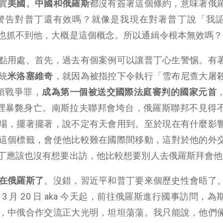
實
美國、中國和俄羅斯
都沒有簽署這個條約，意味著俄
CC 的警告對普丁還有效嗎？就像是我現在對著普丁說「我
也抓不到他，大概是這個概念。所以通緝令根本無效嗎？
點用處。首先，過去有個案例可以讓普丁心生警惕。有
統
米洛塞維奇
，就因為被指控下令執行「雪布尼查大屠
 項戰爭罪，
成為第一個被送交國際法庭審判的國家元首
牢房裡暴斃身亡。南斯拉夫聯邦會垮台，俄羅斯聯邦不見得
場，擺著擺著，說不定有天會用到。至於現在有什麼影
這個標籤，會使他比較難在國際間移動，這對於他的外
丁應該也沒有想要出訪，他比較想要別人去俄羅斯拜會他
在俄羅斯了
。沒錯，習近平和普丁要來個歷史性會晤了
 月 20 日 aka 今天起，前往俄羅斯進行國事訪問，為
，中俄合作交流正大光明，坦坦蕩蕩。我只能說，他們