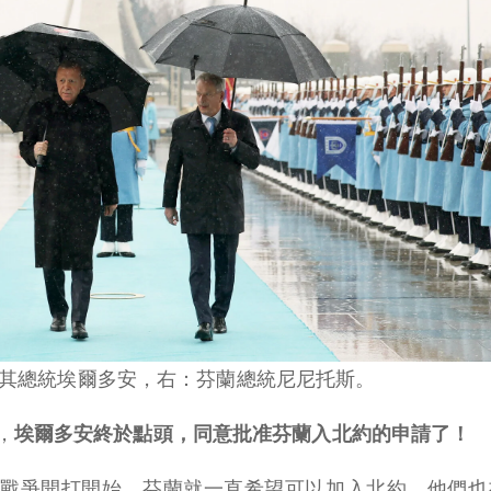
其總統埃爾多安，右：芬蘭總統尼尼托斯。
，
埃爾多安終於點頭，同意批准芬蘭入北約的申請了！
年戰爭開打開始，芬蘭就一直希望可以加入北約，他們