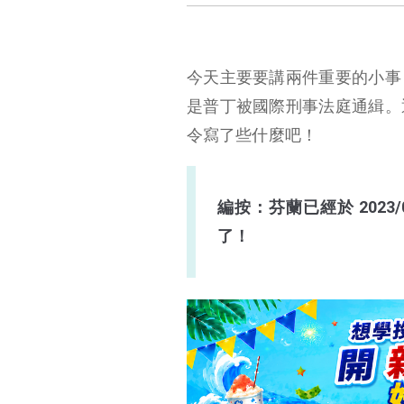
今天主要要講兩件重要的小事
是普丁被國際刑事法庭通緝。
令寫了些什麼吧！
編按：芬蘭已經於 2023
了！