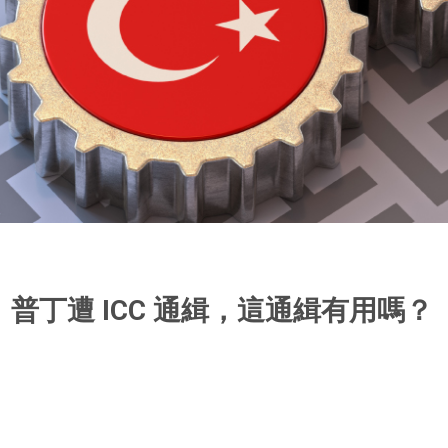
普丁遭 ICC 通緝，這通緝有用嗎？