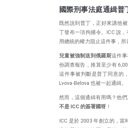
國際刑事法庭通緝普
既然說到普丁，正好來講他被
丁發布一項拘捕令。ICC 
用總統的權力阻止這件事，所
兒童被強制送到俄羅斯
這件事
份調查報告，推算至少有 6,
這件事被判斷是普丁同意的，所
Lvova-Belova 也被一起通緝。
然而，這個通緝有用嗎？他們
不是 ICC 的簽署國呀
！
ICC 是於 2003 年創立