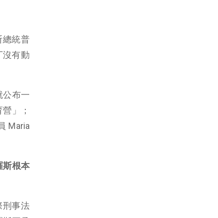
斯總統普
丁沒有動
就公布一
育營」；
aria
羅斯根本
際刑事法