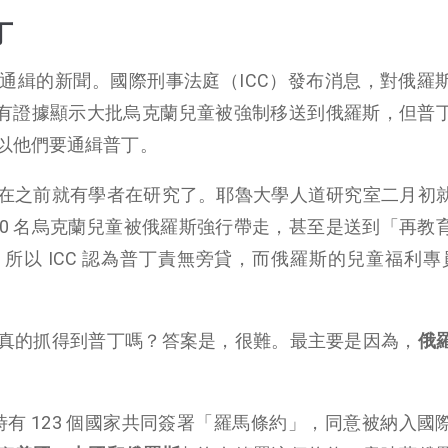
丁
通緝的新聞。國際刑事法庭（ICC）發布消息，對俄羅
說，有證據顯示大批烏克蘭兒童被強制移送到俄羅斯，但普
以他們要通緝普丁。
在之前就有學者在研究了。耶魯大學人道研究室二月初
000 名烏克蘭兒童被俄羅斯強行帶走，甚至是送到「再教
以 ICC 認為普丁責無旁貸，而俄羅斯的兒童福利專員 M
真的抓得到普丁嗎？答案是，很難。最主要是因為，
俄
的，當時有 123 個國家共同簽署「羅馬條約」，同意被納入國