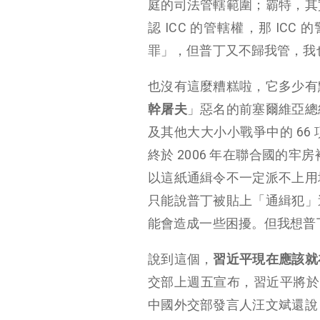
庭的司法管轄範圍；霸特，其
認 ICC 的管轄權，那 I
罪」，但普丁又不歸我管，我
也沒有這麼糟糕啦，它多少有
幹屠夫
」惡名的前塞爾維亞總
及其他大大小小戰爭中的 66
終於 2006 年在聯合國的
以這紙通緝令不一定派不上用
只能說普丁被貼上「通緝犯」
能會造成一些困擾。但我想普
說到這個，
習近平現在應該就
交部上週五宣布，習近平將於 3
中國外交部發言人汪文斌還說