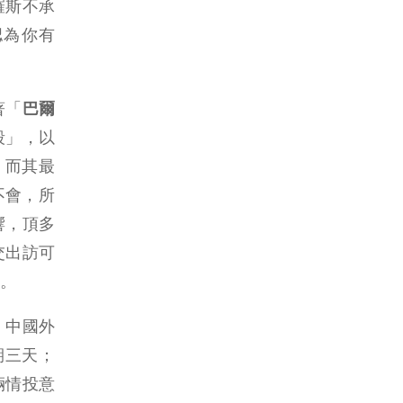
羅斯不承
認為你有
著「
巴爾
殺」，以
，而其最
不會，所
響，頂多
交出訪可
。
。中國外
期三天；
倆情投意