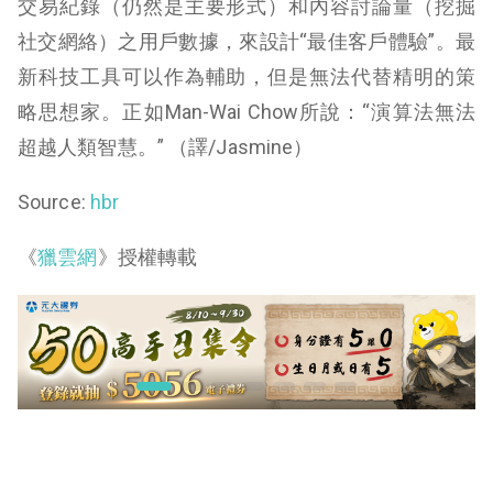
交易紀錄（仍然是主要形式）和內容討論量（挖掘
社交網絡）之用戶數據，來設計“最佳客戶體驗”。最
新科技工具可以作為輔助，但是無法代替精明的策
略思想家。正如Man-Wai Chow所說：“演算法無法
超越人類智慧。” （譯/Jasmine）
Source:
hbr
《
獵雲網
》授權轉載