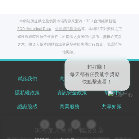
本網站所提供之股價與市場資訊來源為：
TEJ 台灣經濟新報
、
EOD Historical Data
、
公開資訊觀測站
等。本網站不對資料之正
確性與即時性負任何責任，所提供之資訊僅供參考，無推介買賣
之意。投資人依本網站資訊交易發生損失需自行負責，請謹慎評
閱讀文章，天天賺
估風險。
獎勵
登入股感會員，閱讀
任一文章
聯絡我們
意見反饋
服務條款
隱私權政策
資訊安全政策
幫助中心
出國就缺這咖？股
感會員免費帶回
認識股感
商業服務
共享知識
家！
更多任務
登記抽北歐小刺蝟 20
吋上掀行李箱
30秒加入會員，暢讀文章