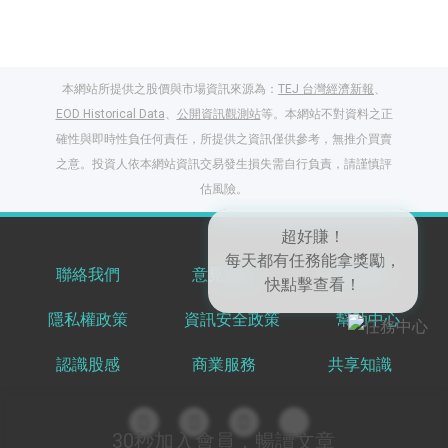
本網站所提供之股價與市場資訊來源為：
TEJ 台灣經濟新報
、
EOD Historical Data
、
公開資訊觀測站
等。本網站不對資料之正
確性與即時性負任何責任，所提供之資訊僅供參考，無推介買賣
之意。投資人依本網站資訊交易發生損失需自行負責，請謹慎評
閱讀文章，天天賺
估風險。
獎勵
登入股感會員，閱讀
任一文章
聯絡我們
意見反饋
服務條款
超好賺！
每天都有任務能拿獎勵，
隱私權政策
資訊安全政策
幫助中心
出國就缺這咖？股
快點擊查看！
感會員免費帶回
認識股感
商業服務
共享知識
家！
更多任務
登記抽北歐小刺蝟 20
吋上掀行李箱
30秒加入會員，暢讀文章