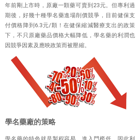
年前剛上市時，原廠一顆藥可賣到23元。但專利過
期後，好幾十種學名藥進場削價競爭，目前健保支
付價格降到6.3元/顆！在健保縮減醫療支出的政策
下，不只原廠藥品價格大幅降低，學名藥的利潤也
因競爭因素及應映政策而被壓縮。
學名藥廠的策略
學名藥的特色就是製程容易、進入門檻低，因此利