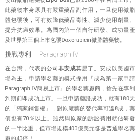
此藥物本身原具有嚴重藥品副作用，一旦使用微脂
體包覆後，可有效降低藥品毒性、減少使用劑量、
提升抗癌效果。為國內第一個自行研發、成功量產
及世界第三個上市包覆Doxorubicin微脂體藥物。
挑戰專利 – Paragraph IV
在台灣，代表的公司非
安成
莫屬了。安成以美國市
場為主，申請學名藥的模式採用『成為第一家申請
Paragraph IV簡易上市』的學名藥廠商，搶先在專利
到期前即成功上市。一旦申請藥證成功，就有180天
的「獨家銷售權」，對原廠藥的替代率可達8成，藥
價也有70％以上。雖然與原廠的訴訟費用就佔研發
的一半比重，但市場規模400億美元卻是普通學名藥
廠的40倍！