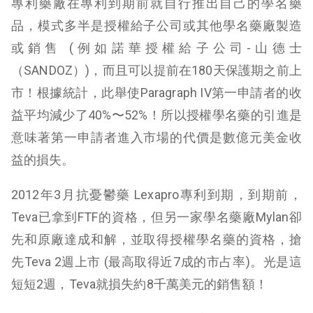
專利藥廠在專利到期前就自行推出自己的學名藥
品，模式多半是授權給子公司或其他學名藥廠製造
或銷售 (例如諾華授權給子公司-山德士
（SANDOZ）)，而且可以提前在180天保護期之前上
市！根據統計，此舉使Paragraph IV第一申請者的收
益平均減少了40%〜52%！所以授權學名藥的引進是
意味著第一申請者進入市場的代價是數億元美金收
益的損失。
2012年3月抗憂鬱藥 Lexapro專利到期，到期前，
Teva已拿到FTF的資格，但另一家學名藥廠Mylan卻
先和原廠達成和解，並取得授權學名藥的資格，搶
先Teva 2週上市 (最高取得近7成的市占率)。光是這
短短2週，Teva就損失約8千萬美元的銷售額！