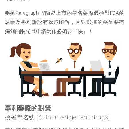
要搶Paragraph IV簡易上市的學名藥廠必須對FDA的
規範及專利訴訟有深厚瞭解，且對選擇的藥品要有
獨到的眼光且申請動作必須要『快』！
專利藥廠的對策
授權學名藥 (Authorized generic drugs)