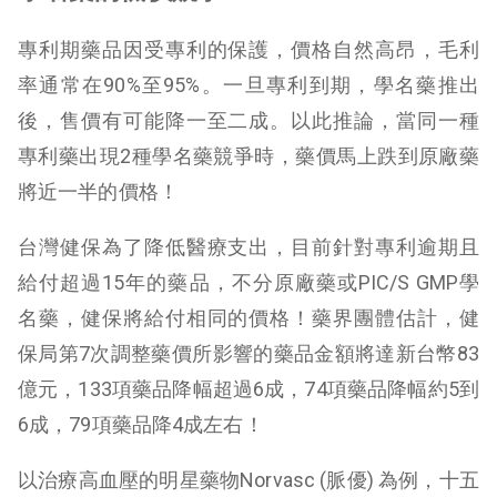
專利期藥品因受專利的保護，價格自然高昂，毛利
率通常在90%至95%。一旦專利到期，學名藥推出
後，售價有可能降一至二成。以此推論，當同一種
專利藥出現2種學名藥競爭時，藥價馬上跌到原廠藥
將近一半的價格！
台灣健保為了降低醫療支出，目前針對專利逾期且
給付超過15年的藥品，不分原廠藥或PIC/S GMP學
名藥，健保將給付相同的價格！藥界團體估計，健
保局第7次調整藥價所影響的藥品金額將達新台幣83
億元，133項藥品降幅超過6成，74項藥品降幅約5到
6成，79項藥品降4成左右！
以治療高血壓的明星藥物Norvasc (脈優) 為例，十五