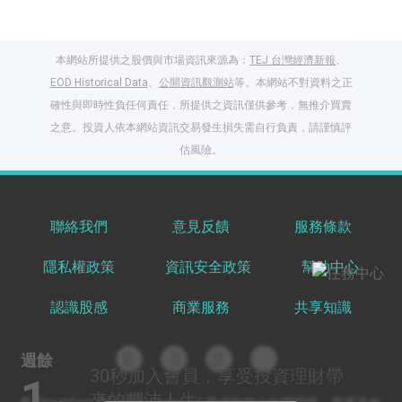
本網站所提供之股價與市場資訊來源為：
TEJ 台灣經濟新報
、
EOD Historical Data
、
公開資訊觀測站
等。本網站不對資料之正
確性與即時性負任何責任，所提供之資訊僅供參考，無推介買賣
之意。投資人依本網站資訊交易發生損失需自行負責，請謹慎評
閱讀文章，天天賺
估風險。
獎勵
登入股感會員，閱讀
任一文章
聯絡我們
意見反饋
服務條款
隱私權政策
資訊安全政策
幫助中心
出國就缺這咖？股
感會員免費帶回
認識股感
商業服務
共享知識
家！
更多任務
登記抽北歐小刺蝟 20
週餘
吋上掀行李箱
30秒
加入會員，享受投資理財帶
1
來的豐沛人生