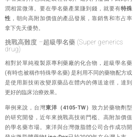
潤相當微薄。要在學名藥產業賺到錢，就要有
特殊
性
，朝向高附加價值的產品發展，靠銷售和市占率
拿下先天優勢。
挑戰高難度 –超級學名藥 (Super generics
drug)
相對於單純複製原專利藥廠的化合物，超級學名藥
(有時也被稱作特殊學名藥) 是利用不同的藥物配方或
是使用新技術改變原藥品在體內的傳送途徑，達到
更好的臨床治療效果。
舉例來說，台灣
東洋（4105-TW）
致力於藥物劑型
的研究開發，近年來挑戰高技術門檻、高附加價值
的學名藥市場。東洋與台灣微脂體公司合作成功開
發出微脂體藥物
Lipo-Dox
已於2000年在台灣上市。