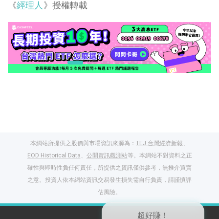
《
經理人
》授權轉載
本網站所提供之股價與市場資訊來源為：
TEJ 台灣經濟新報
、
EOD Historical Data
、
公開資訊觀測站
等。本網站不對資料之正
確性與即時性負任何責任，所提供之資訊僅供參考，無推介買賣
之意。投資人依本網站資訊交易發生損失需自行負責，請謹慎評
閱讀文章，天天賺
估風險。
獎勵
登入股感會員，閱讀