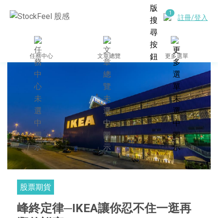
註冊/登入
任務中心
文章總覽
更多選單
股票期貨
峰終定律─IKEA讓你忍不住一逛再