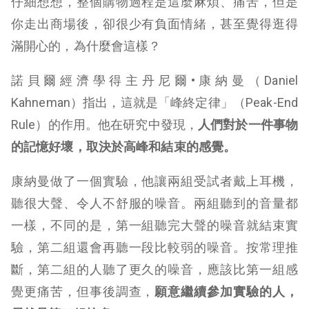
仔細想想，整個購物過程是這麼麻煩、痛苦，但是
你走出商場後，卻很少有負面情緒，甚至覺得逛得
滿開心的，為什麼會這樣？
諾貝爾經濟學得主丹尼爾•康納曼（Daniel
Kahneman）指出，這就是「峰終定律」（Peak-End
Rule）的作用。他在研究中發現，
人們對於一件事物
的記憶好壞，取決於高峰和結束的感覺。
康納曼做了一個實驗，他讓兩組受試者戴上耳機，
聽很大聲、令人不舒服的噪音。兩組聽到的音量都
一樣，不同的是，第一組聽完大聲的噪音就結束實
驗，第二組還會再聽一段比較弱的噪音。
按常理推
斷，第二組的人聽了更久的噪音，應該比第一組感
覺更痛苦，但事後調查，
願意繼續參加實驗的人，