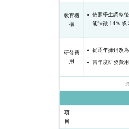
依照學生調整後捐贈
教育機
能課徵 14％ 或 
構
從逐年攤銷改為
研發費
用
當年度研發費用
項
目