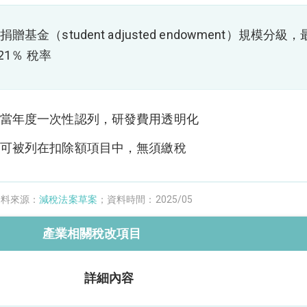
基金（student adjusted endowment）規模分級
21％ 稅率
當年度一次性認列，研發費用透明化
可被列在扣除額項目中，無須繳稅
資料來源：
減稅法案草案
；資料時間：2025/05
產業相關稅改項目
詳細內容