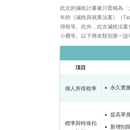
此次的減稅計畫被川普稱為「
年的《減稅與就業法案》（Tax C
得稅等。此外，此次減稅法案也
小費等。以下將依類別逐一說
項目
永久實施
個人所得稅率
提高單身
標準與特殊扣
新增扣除