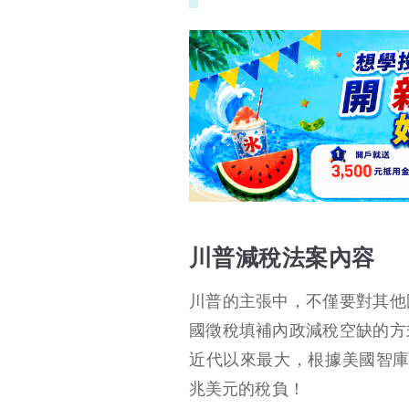
川普減稅法案內容
減稅法案進程
減稅法案影響
重點整理
川普減稅法案內容
川普的主張中，不僅要對其他
國徵稅填補內政減稅空缺的方
近代以來最大，根據美國智
兆美元的稅負！