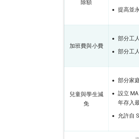
除額
提高並永
部分工人
加班費與小費
部分工人
部分家庭
設立 M
兒童與學生減
年存入最
免
允許自 