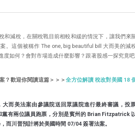
稅和減稅，在關稅戰目前相較和緩的情況下，讓我們來
稱作 The one, big beautiful bill 大而美的
進度如何？會對市場造成什麼影響？跟著股感一探究竟吧
案？歡迎你閱讀這篇＞＞＞
全方位解讀 稅改對美國 18 
4 更新，大而美法案由參議院送回眾議院進行最終審議，投
黨有兩位議員跑票，分別是賓州的 Brian Fitzpatrick
sie，而川普預計將於美國時間 07/04 簽署法案。