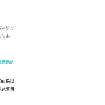
關注近期
減稅法案，
！
個產業的
票結果以
 以及來自