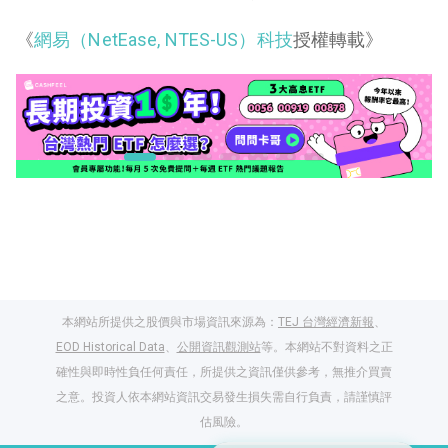
《
網易（NetEase, NTES-US）科技
授權轉載》
本網站所提供之股價與市場資訊來源為：
TEJ 台灣經濟新報
、
EOD Historical Data
、
公開資訊觀測站
等。本網站不對資料之正
確性與即時性負任何責任，所提供之資訊僅供參考，無推介買賣
之意。投資人依本網站資訊交易發生損失需自行負責，請謹慎評
閱讀文章，天天賺
估風險。
獎勵