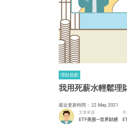
理財規劃
我用死薪水輕鬆理
最近更新時間： 22 May, 2021
文章來源
作
ETF美股—世界財經
E