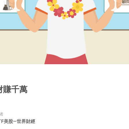
財賺千萬
者
TF美股—世界財經