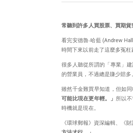
常聽到許多人買股票、買期貨
看完安德魯‧哈藍 (Andrew
時間下來以前走了這麼多冤枉
很多人聽從所謂的「專業」建
的營業員，不過總是賺少賠多
雖然千金難買早知道，但如同
可能比現在更年輕。」
所以不
時機就是現在。
《環球郵報》資深編輯、《財識》雜
方法才行。」