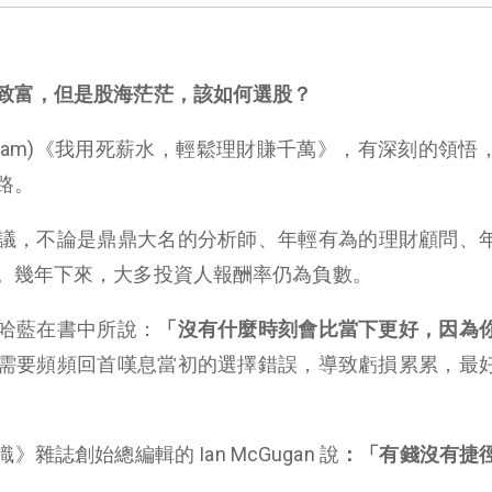
致富，但是股海茫茫，該如何選股？
 Hallam)《我用死薪水，輕鬆理財賺千萬》，有深刻的領
路。
議，不論是鼎鼎大名的分析師、年輕有為的理財顧問、
。幾年下來，大多投資人報酬率仍為負數。
哈藍在書中所說：
「沒有什麼時刻會比當下更好，因為
需要頻頻回首嘆息當初的選擇錯誤，導致虧損累累，最
誌創始總編輯的 Ian McGugan 說
：「有錢沒有捷