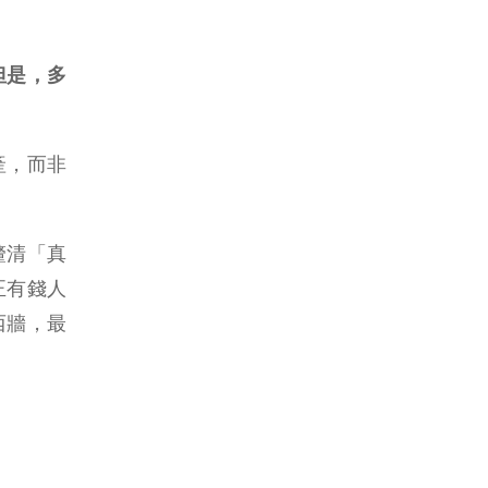
但是，多
資產，而非
釐清「真
正有錢人
西牆，最