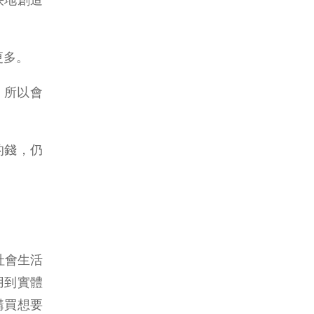
更多。
，所以會
的錢，仍
社會生活
用到實體
購買想要