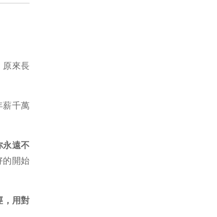
悟，原來長
年薪千萬
你永遠不
好的開始
徑，用對