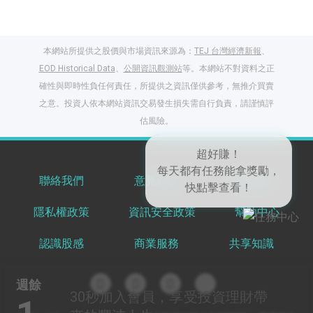
本網站所提供之股價與市場資訊來源為：
TEJ 台灣經濟新報
、
EOD Historical Data
、
公開資訊觀測站
等。本網站不對資料之正
確性與即時性負任何責任，所提供之資訊僅供參考，無推介買賣
之意。投資人依本網站資訊交易發生損失需自行負責，請謹慎評
閱讀文章，天天賺
估風險。
獎勵
登入股感會員，閱讀
任一文章
聯絡我們
意見反饋
服務條款
隱私權政策
資訊安全政策
幫助中心
超好賺！
出國就缺這咖？股
每天都有任務能拿獎勵，
感會員免費帶回
認識股感
商業服務
共享知識
快點擊查看！
家！
更多任務
登記抽北歐小刺蝟 20
週餘
吋上掀行李箱
30秒
加入會員，享受投資理財帶