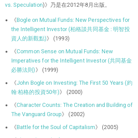
vs. Speculation
)》乃是在2012年8月出版。
《
Bogle on Mutual Funds: New Perspectives for
the Intelligent Investor (柏格談共同基金 : 明智投
資人的新觀點)
》 (1993)
《
Common Sense on Mutual Funds: New
Imperatives for the Intelligent Investor (共同基金
必勝法則)
》 (1999)
《
John Bogle on Investing: The First 50 Years (約
翰·柏格的投資50年)
》 (2000)
《
Character Counts: The Creation and Building of
The Vanguard Group
》 (2002)
《
Battle for the Soul of Capitalism
》 (2005)