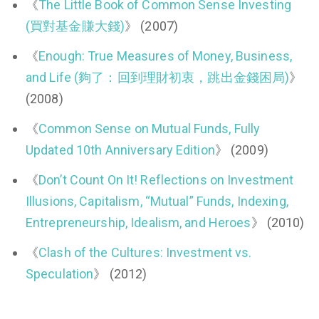
《
The Little Book of Common Sense Investing
(買對基金賺大錢)
》 (2007)
《
Enough: True Measures of Money, Business,
and Life (夠了：回到理財初衷，跳出金錢困局)
》
(2008)
《
Common Sense on Mutual Funds, Fully
Updated 10th Anniversary Edition
》 (2009)
《
Don’t Count On It! Reflections on Investment
Illusions, Capitalism, “Mutual” Funds, Indexing,
Entrepreneurship, Idealism, and Heroes
》 (2010)
《
Clash of the Cultures: Investment vs.
Speculation
》 (2012)