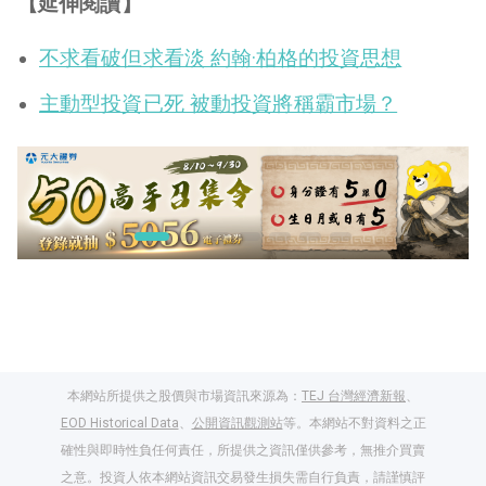
【延伸閱讀】
不求看破但求看淡 約翰·柏格的投資思想
主動型投資已死 被動投資將稱霸市場？
本網站所提供之股價與市場資訊來源為：
TEJ 台灣經濟新報
、
EOD Historical Data
、
公開資訊觀測站
等。本網站不對資料之正
確性與即時性負任何責任，所提供之資訊僅供參考，無推介買賣
之意。投資人依本網站資訊交易發生損失需自行負責，請謹慎評