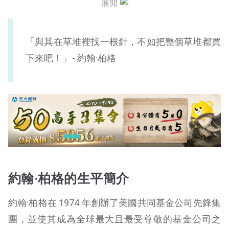
展開
約翰·柏格語錄
關於約翰·柏格的文章
「與其在草堆裡找一根針，不如把整個草堆都買
下來吧！」- 約翰·柏格
關於約翰·柏格的影片
關於約翰·柏格的簡報
約翰·柏格的生平簡介
約翰·柏格在 1974 年創辦了美國共同基金公司先鋒集
團，並使其成為全球最大且最受尊敬的基金公司之