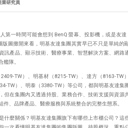
產業研究員
第一時間可能會想到 BenQ 螢幕、投影機，或是友達（2
團版圖攤開來看，明基友達集團其實早已不只是單純的
資訊產品、顯示技術、醫療事業、智慧解決方案、網路
合艦隊。
2409-TW）、明基材（8215-TW）、達方（8163-T
234-TW）、明泰（3380-TW）等公司，都與明基友達
，但在集團內又透過持股、業務合作、技術支援與資源
組件、品牌產品、醫療服務與系統整合的完整生態系。
是什麼關係？明基友達集團旗下有哪些上市櫃公司？這
你一次看懂明基友達集團的集團版圖、持股概況、重點