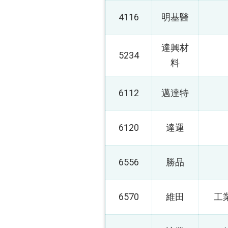
4116
明基醫
達興材
5234
料
6112
邁達特
6120
達運
6556
勝品
6570
維田
工