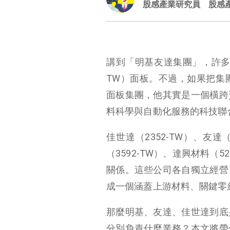
股感產業研究員
股感
講到「明基友達集團」，許多人
TW）面板。不過，如果把集
面板集團，他其實是一個橫跨
料科學與自動化服務的科技聯
佳世達（2352-TW）、友達（
（3592-TW）、達興材料（5
關係。這些公司各自獨立經營
成一個涵蓋上游材料、關鍵零
那麼明基、友達、佳世達到底
分別負責什麼業務？本文將帶