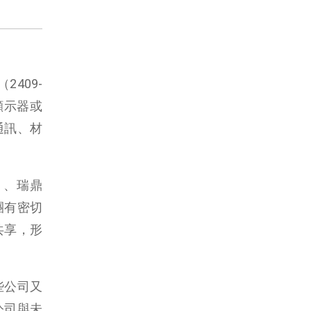
409-
顯示器或
通訊、材
W）、瑞鼎
集團有密切
共享，形
些公司又
公司與未