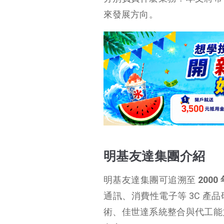
明基友達集團介紹
來發展方向。
明基友達集團旗下公司有哪些？
明基友達集團持股與
關係概況
明基友達集團重點公司介紹
明基友達集團為什麼要往醫療與智慧解決方案轉型？
明基友達集團未來展望
明基友達集團總結
明基友達集團介紹
明基友達集團可追溯至
200
通訊、消費性電子等 3C 產
術、佳世達系統整合與代工能