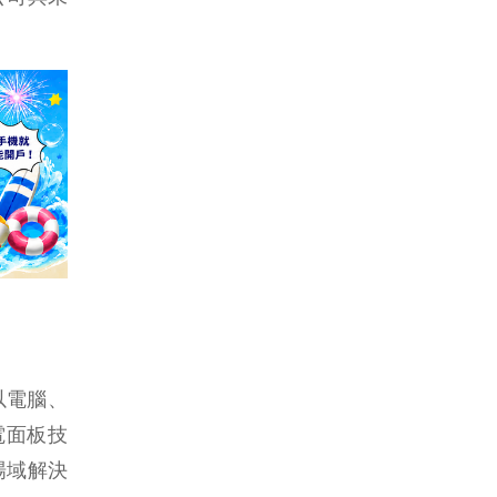
以電腦、
電面板技
場域解決