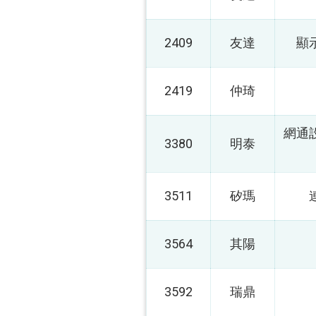
2409
友達
顯
2419
仲琦
網通
3380
明泰
3511
矽瑪
3564
其陽
3592
瑞鼎