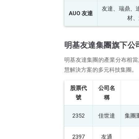
友達、瑞鼎、
AUO 友達
材、
明基友達集團旗下公
明基友達集團的產業分布相當
慧解決方案的多元科技集團。
股票代
公司名
號
稱
2352
佳世達
集團
2397
友通