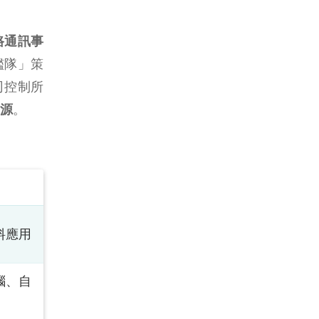
路通訊事
艦隊」策
司控制所
源
。
料應用
腦、自