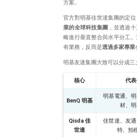
方案。
官方對明基佳世達集團的定位
業的全球科技集團
，並透過十
略進行垂直整合與水平分工。
有業務，反而是
透過多家專業
明基友達集團大致可以分成三
核心
代表
明基電通、明
BenQ 明基
材、明
Qisda 佳
佳世達、友通
世達
特、拍