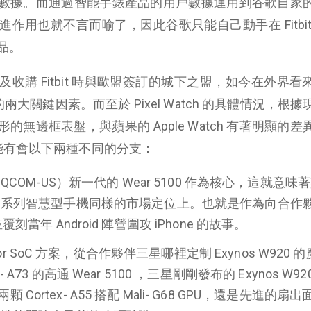
數據。而通過智能手錶產品的用戶數據運用到谷歌自家
作用也就不言而喻了，因此谷歌只能自己動手在 Fitbit
品。
收購 Fitbit 時與歐盟簽訂的城下之盟，如今在外界看
ch 的兩大關鍵因素。而至於 Pixel Watch 的具體情況，根
無邊框表盤，與蘋果的 Apple Watch 有著明顯的差
能有會以下兩種不同的分支：
 QCOM-US）新一代的 Wear 5100 作為核心，這就意味
在與 Pixel 系列智慧型手機同樣的市場定位上。也就是作為向合
刻當年 Android 陣營圍攻 iPhone 的故事。
ensor SoC 方案，從合作夥伴三星哪裡定制 Exynos W920 
A73 的高通 Wear 5100 ，三星剛剛發布的 Exynos W92
ortex- A55 搭配 Mali- G68 GPU，還是先進的扇