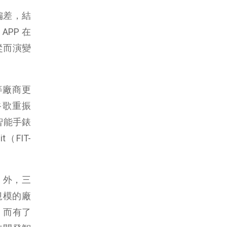
偏差，結
APP 在
從而演變
）等廠商更
谷歌重振
智能手錶
（FIT-
” 外，三
規模的廠
。而有了