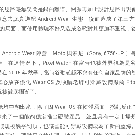
的思路毫無疑問是錯的離譜。閉源再加上設計思路出現
真適配 Android Wear 生態，從而造成了第三方 
上易用性低的局面，而使用體驗不好又造成谷歌對其更加不重視，
oid Wear 陣營，Moto 與索尼（Sony, 6758-JP 
在這情況下，Pixel Watch 在當時也被外界視為是
。但是在 2018 年秋季，當時谷歌確認不會有任何自家品牌的
優化 Wear OS 及收購老牌可穿戴設備廠商 Fitbit
目也就被徹底擱置了。
從舊紙堆中翻出來，除了因 Wear OS 在軟體層面 “ 撥亂反正 
也為其帶來了一個能夠穩定推出硬體產品，並且具有一定市場
場規模幾乎到頂，也讓智能可穿戴設備成為了新的藍海