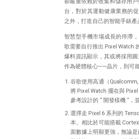
卻嚴重依賴於收集和儲存用戶
台，對於其運動健康業務的促進
之外，打造自己的智能手錶產
智慧型手機市場成長的停滯，及
歌需要自行推出 Pixel Wat
爆料資訊顯示，其或將採用圓形的
作為硬體核心——晶片，則可
谷歌使用高通（Qualcomm,
將 Pixel Watch 擺
參考設計的 “ 開發樣機 ”，並覆
選擇走 Pixel 6 系列的 T
本。相比於可能搭載 Cortex- 
面數據上明顯更強，無論是兩顆 C