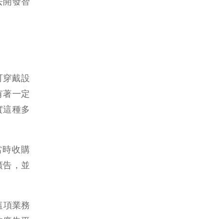
去開發智
能可穿戴設
有著一定
其實這種多
當時收購
於廣告，並
這項業務