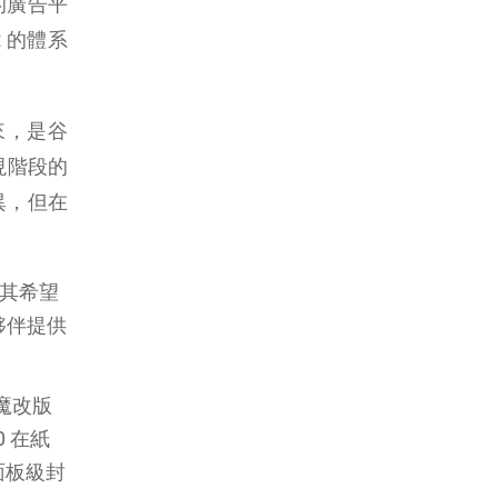
的廣告平
 的體系
來，是谷
據現階段的
異，但在
著其希望
作夥伴提供
的魔改版
0 在紙
出面板級封