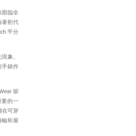
手錶面臨全
憑藉著初代
ch 平分
化現象。
能手錶作
ear 卻
重要的一
圖在可穿
據傳輸和展