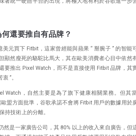
味著統一硬體平台的出現，將極大地有利於谷歌進一步
t，為何還要推自有品牌？
美元買下 Fitbit，這家曾經能與蘋果 “ 掰腕子 ” 的智
但顯然瘦死的駱駝比馬大，其在歐美消費者心目中依然
 Pixel Watch，而不是直接使用 Fitbit 品牌，
衷 ”。
xel Watch，自然主要是為了旗下健康相關業務。但其
夠讓歐盟方面批準，谷歌承諾不會將 Fitbit 用戶的數據用
之間保持技術上的分離。
然是一家廣告公司，其 80% 以上的收入來自廣告，但