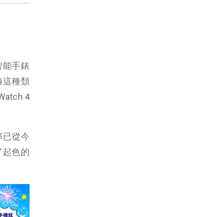
在智能手錶
扭轉這種頹
tch 4
率已從今
有了起色的