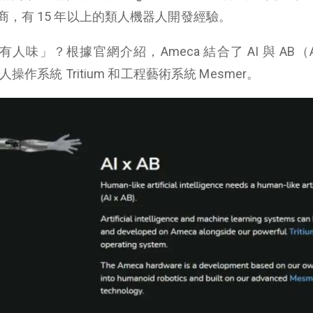
，有 15 年以上的類人機器人開發經驗。
人味」？根據官網介紹，Ameca 結合了 AI 與 AB（Artif
作系統 Tritium 和工程藝術系統 Mesmer。