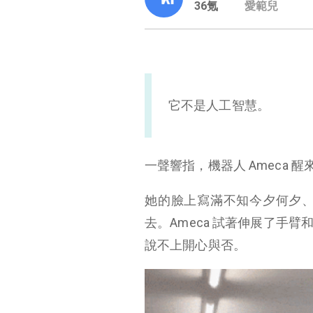
36氪
愛範兒
它不是人工智慧。
一聲響指，機器人 Ameca 醒
她的臉上寫滿不知今夕何夕
去。Ameca 試著伸展了手
說不上開心與否。