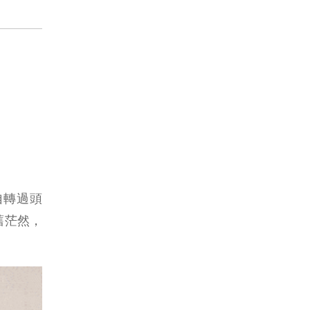
自轉過頭
舊茫然，