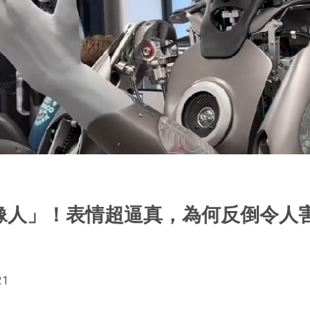
像人」！表情超逼真，為何反倒令人
21