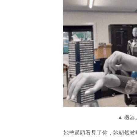
Ameca 怎麽這麽
「有人味」？
類人，但遠遠不是人
朋友，你陷入恐怖谷了嗎？
▲ 機器
她轉過頭看見了你，她顯然被