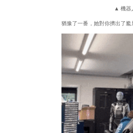
▲ 機器
猶豫了一番，她對你擠出了尷