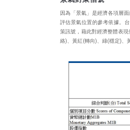
因為「景氣」是經濟各項層面
評估景氣位置的參考依據。台
策訊號，藉此對經濟整體表現
絡)、黃紅(轉向)、綠(穩定)、