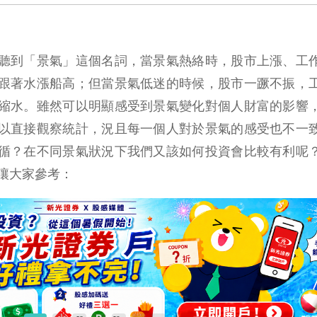
聽到「景氣」這個名詞，當景氣熱絡時，股市上漲、工
跟著水漲船高；但當景氣低迷的時候，股市一蹶不振，
縮水。雖然可以明顯感受到景氣變化對個人財富的影響
以直接觀察統計，況且每一個人對於景氣的感受也不一
循？在不同景氣狀況下我們又該如何投資會比較有利呢
讓大家參考：