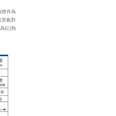
指標作為
制景氣對
為紅(熱