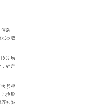
1 停牌，
智冠欲透
18％ 增
近，經營
了換股程
。此換股
財經知識