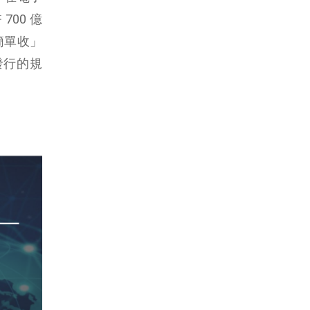
00 億
簡單收」
發行的規