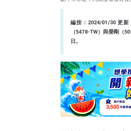
首先先了解「股份交換」是什麼？
事件主角「智冠」是做什麼的？
編按：2024/01/3
另一主角網銀國際是
（5478-TW）與榮剛（50
做什麼？多方角力的
遊戲點數市場
日。
智冠換股事件發生什麼事？智冠事件爭議點
身為白衣騎士「榮剛」，是正義騎士還是引狼入室？