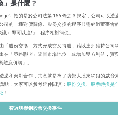
換」是什麼？
hange）指的是於公司法第 156 條之 3 規定，公司可以
公司的一種對價關係。股份交換的程序只需經過董事會
數決議）即可以進行，程序相對簡便。
由「股份交換」方式形成交叉持股，藉以達到維持公司
重在「策略聯盟」鞏固市場地位，或增加雙方利益，實
禦敵意併購」。
透過和榮剛合作，其實就是為了防禦大股東網銀的威脅
識點，大家可以參考延伸閱讀：
股份交換、股票轉換是
紹
！
智冠與榮鋼股票交換事件