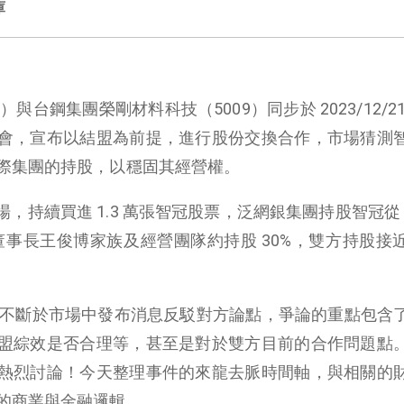
庫
與台鋼集團榮剛材料科技（5009）同步於 2023/12/2
會，宣布以結盟為前提，進行股份交換合作，市場猜測
際集團的持股，以穩固其經營權。
市場，持續買進 1.3 萬張智冠股票，泛網銀集團持股智冠從 
董事長王俊博家族及經營團隊約持股 30%，雙方持股接
底開始，不斷於市場中發布消息反駁對方論點，爭論的重點包含
盟綜效是否合理等，甚至是對於雙方目前的合作問題點
熱烈討論！今天整理事件的來龍去脈時間軸，與相關的
的商業與金融邏輯。