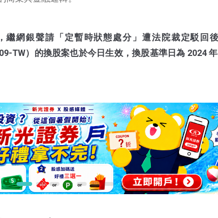
0 更新，繼網銀聲請「定暫時狀態處分」遭法院裁定駁回
09-TW）的換股案也於今日生效，換股基準日為 2024 年 1