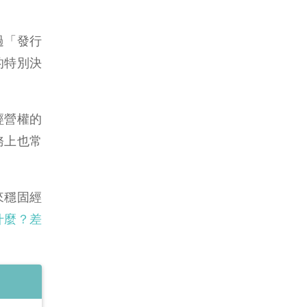
透過「發行
的特別決
經營權的
務上也常
來穩固經
什麼？差