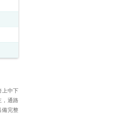
跨上中下
主，通路
具備完整