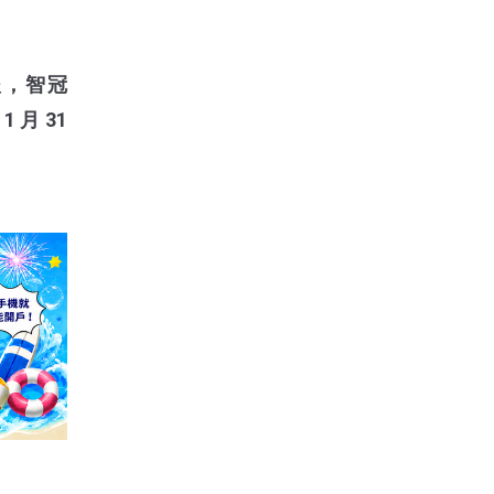
後，智冠
 月 31