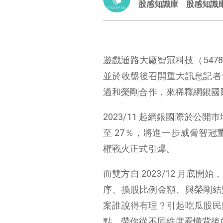
股感知識庫
股感知識
遊戲通路大廠智冠科技（5478）
並於收盤後召開重大訊息記者
過和榮剛合作，來稀釋網銀國
2023/11 起網銀國際於公開
至 27％，將進一步威脅智冠
權戰火正式引爆。
而雙方自 2023/12 月
序、換股比例金額、與榮剛結
案誰說得有理？引起吃瓜股民
點，帶你從不同維度看懂背後