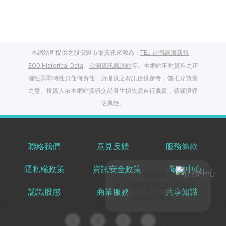
本網站所提供之股價與市場資訊來源為：
TEJ 台灣經濟新報
、
EOD Historical Data
、
公開資訊觀測站
等。本網站不對資料之正
確性與即時性負任何責任，所提供之資訊僅供參考，無推介買賣
之意。投資人依本網站資訊交易發生損失需自行負責，請謹慎評
閱讀文章，天天賺
估風險。
獎勵
登入股感會員，閱讀
任一文章
聯絡我們
意見反饋
服務條款
隱私權政策
資訊安全政策
幫助中心
出國就缺這咖？股
感會員免費帶回
認識股感
商業服務
共享知識
家！
更多任務
登記抽北歐小刺蝟 20
吋上掀行李箱