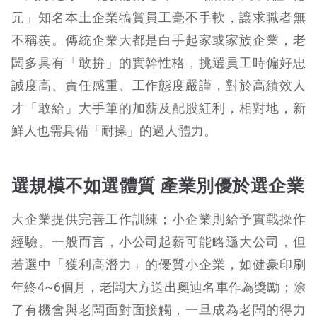
元」知名本土企業犒賞員工毫不手軟，讓求職者無
不稱羨。傳統企業大都是白手起家或家族企業，老
闆多具有「敢拚」的實幹性格，挑選員工時偏好忠
誠度高、責任感重、工作態度嚴謹，對於高績效人
才「敢給」大手筆的加薪及配股紅利，相對地，新
鮮人也需具備「耐操」的過人體力。
選規模不如選體質 產業別優於選企業
大企業提供完善工作訓練；小企業則給予實戰操作
經驗。一般而言，小公司起薪可能略遜大公司，但
若選中「獲利高潛力」的優質小企業，如健豪印刷
年終4~6個月，老闆大方送出奧迪名車作為獎勵；除
了有機會與老闆面對面接觸，一旦成為老闆的得力