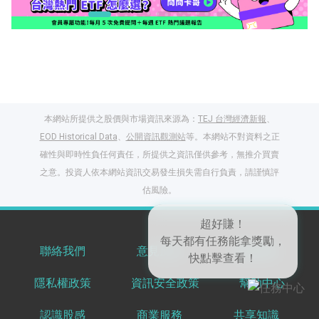
本網站所提供之股價與市場資訊來源為：
TEJ 台灣經濟新報
、
EOD Historical Data
、
公開資訊觀測站
等。本網站不對資料之正
確性與即時性負任何責任，所提供之資訊僅供參考，無推介買賣
之意。投資人依本網站資訊交易發生損失需自行負責，請謹慎評
閱讀文章，天天賺
估風險。
獎勵
登入股感會員，閱讀
任一文章
聯絡我們
意見反饋
服務條款
隱私權政策
資訊安全政策
幫助中心
出國就缺這咖？股
超好賺！
感會員免費帶回
每天都有任務能拿獎勵，
認識股感
商業服務
共享知識