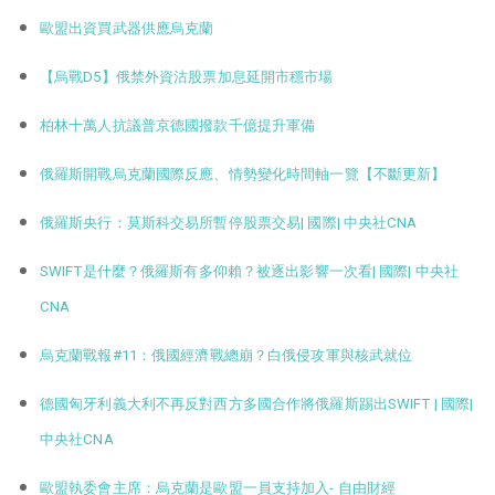
歐盟出資買武器供應烏克蘭
【烏戰D5】俄禁外資沽股票加息延開市穩市場
柏林十萬人抗議普京德國撥款千億提升軍備
俄羅斯開戰烏克蘭國際反應、情勢變化時間軸一覽【不斷更新】
俄羅斯央行：莫斯科交易所暫停股票交易| 國際| 中央社CNA
SWIFT是什麼？俄羅斯有多仰賴？被逐出影響一次看| 國際| 中央社
CNA
烏克蘭戰報#11：俄國經濟戰總崩？白俄侵攻軍與核武就位
德國匈牙利義大利不再反對西方多國合作將俄羅斯踢出SWIFT | 國際|
中央社CNA
歐盟執委會主席：烏克蘭是歐盟一員支持加入- 自由財經