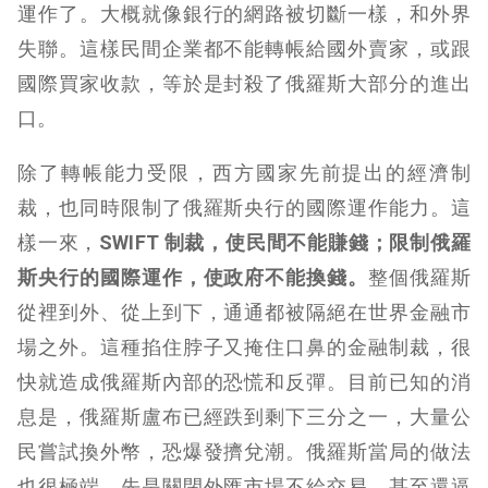
運作了。大概就像銀行的網路被切斷一樣，和外界
失聯。這樣民間企業都不能轉帳給國外賣家，或跟
國際買家收款，等於是封殺了俄羅斯大部分的進出
口。
除了轉帳能力受限，西方國家先前提出的經濟制
裁，也同時限制了俄羅斯央行的國際運作能力。這
樣一來，
SWIFT 制裁，使民間不能賺錢；限制俄羅
斯央行的國際運作，使政府不能換錢。
整個俄羅斯
從裡到外、從上到下，通通都被隔絕在世界金融市
場之外。這種掐住脖子又掩住口鼻的金融制裁，很
快就造成俄羅斯內部的恐慌和反彈。目前已知的消
息是，俄羅斯盧布已經跌到剩下三分之一，大量公
民嘗試換外幣，恐爆發擠兌潮。俄羅斯當局的做法
也很極端，先是關閉外匯市場不給交易，甚至還逼