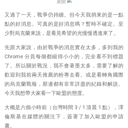
展開
G7 ：抽掉它的金融空氣 讓俄羅斯方方面面都無法得
又過了一天，戰爭仍持續。但今天我捎來的是一點
逞
點的好消息。可真的是好消息嗎？暫時不確定。至
越來越多人提到台灣 我們就要越當心
少對烏克蘭來說，是看見希望的光慢慢透進來了。
先跟大家說，由於戰爭的消息實在太多，多到我的
Chrome 分頁每個都縮得小小的，完全看不到標題
了。所以關於戰況，我不會著墨太多，需要了解的
歡迎到我前兩天推薦的粉專去看。或是看轉角國際
的烏克蘭戰報，那邊都有非常詳盡的紀錄和解說。
今天我想帶大家看一下歐盟的態度。
大概是六個小時前（台灣時間 3 / 1 清晨 1 點），澤
倫斯基在媒體的關注下，簽署了加入歐盟的申請
書。