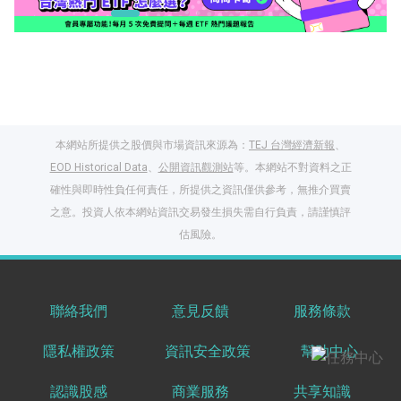
本網站所提供之股價與市場資訊來源為：
TEJ 台灣經濟新報
、
EOD Historical Data
、
公開資訊觀測站
等。本網站不對資料之正
確性與即時性負任何責任，所提供之資訊僅供參考，無推介買賣
之意。投資人依本網站資訊交易發生損失需自行負責，請謹慎評
閱讀文章，天天賺
估風險。
獎勵
登入股感會員，閱讀
任一文章
聯絡我們
意見反饋
服務條款
隱私權政策
資訊安全政策
幫助中心
出國就缺這咖？股
感會員免費帶回
認識股感
商業服務
共享知識