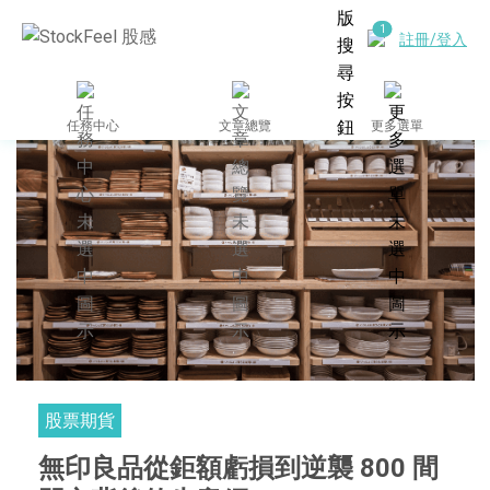
註冊/登入
任務中心
文章總覽
更多選單
股票期貨
無印良品從鉅額虧損到逆襲 800 間