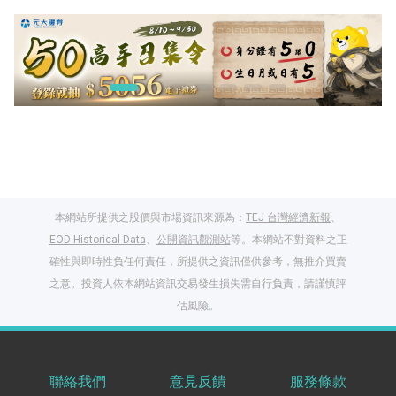
本網站所提供之股價與市場資訊來源為：
TEJ 台灣經濟新報
、
EOD Historical Data
、
公開資訊觀測站
等。本網站不對資料之正
確性與即時性負任何責任，所提供之資訊僅供參考，無推介買賣
之意。投資人依本網站資訊交易發生損失需自行負責，請謹慎評
閱讀文章，天天賺
估風險。
獎勵
登入股感會員，閱讀
任一文章
聯絡我們
意見反饋
服務條款