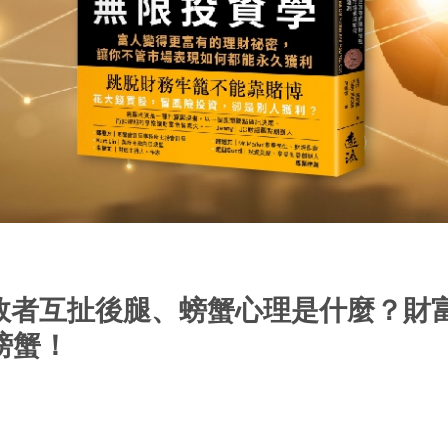
敗者互扯後腿、螃蟹心理是什麼？財
螃蟹！