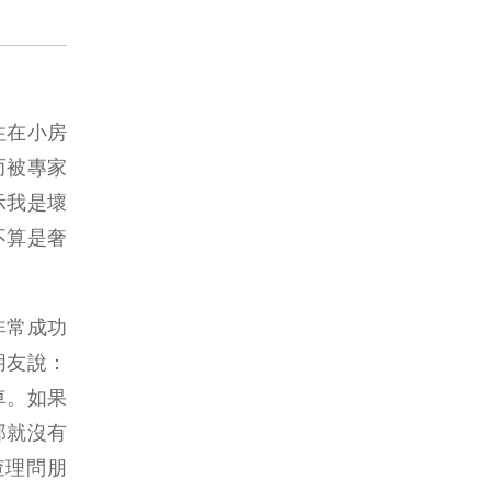
住在小房
而被專家
示我是壞
不算是奢
非常成功
朋友說：
車。如果
那就沒有
查理問朋