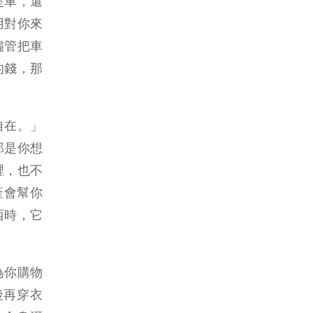
是車，還
用對你來
儘管把車
的錢，那
自在。」
那是你想
裡，也不
產會幫你
西時，它
為你購物
後再穿衣