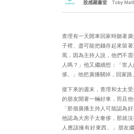
股感藏書室
Toby Mat
查理有一天開車回家時聽著廣
子裡、盡可能把錢存起來留著
罵，因為主持人說，他們不需
人嗎？」他又繼續想：「世人
侈。」他把廣播關掉，回家路
接下來的週末，查理和太太受
的朋友開著一輛好車，而且他
「那個廣播主持人可能認為好
他認為大房子太奢侈，那就沒
人應該擁有好東西。」朋友