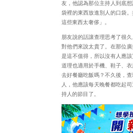
友，他認為那位主持人到底想
什麼是螃蟹心理？如何遠離螃蟹？
袋裡的東西放進別人的口袋。
規則一：用收入來買資產
這些東西太奢侈」。
規則二：用資產來支
朋友說的話讓查理思考了很久
付開銷
對他們來說太貴了。在那位廣
規則三：用資產來支付負債
是這不值得，所以沒有人應該
道理也適用於手機、鞋子、衣
去好餐廳吃飯嗎？
不久後，查
人，他應該每天晚餐都吃起司
持人的節目了。