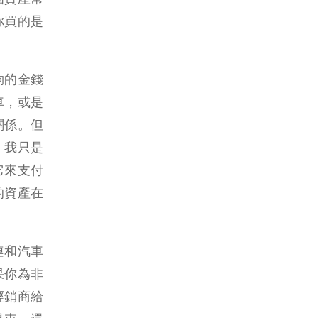
你買的是
夠的金錢
車，或是
關係。但
，我只是
它來支付
的資產在
連和汽車
果你為非
經銷商給