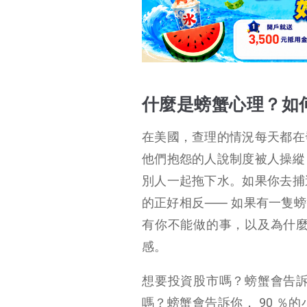
什麼是螃蟹心理？如
在美國，查理的情況每天都在
他們抱怨的人說制度被人操縱
別人一起拖下水。如果你去捕
的正好相反⸺ 如果有一隻螃
有你不能做的事，以及為什
感。
想要投資股市嗎？螃蟹會告
嗎？螃蟹會告訴你， 90 