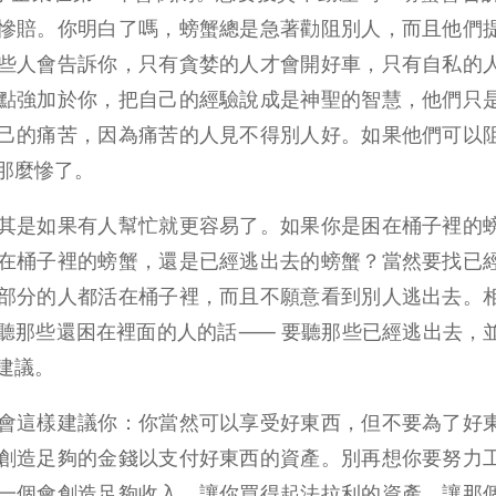
慘賠。你明白了嗎，螃蟹總是急著勸阻別人，而且他們
些人會告訴你，只有貪婪的人才會開好車，只有自私的
點強加於你，把自己的經驗說成是神聖的智慧，他們只
己的痛苦，因為痛苦的人見不得別人好。如果他們可以
那麼慘了。
其是如果有人幫忙就更容易了。如果你是困在桶子裡的
在桶子裡的螃蟹，還是已經逃出去的螃蟹？當然要找已
部分的人都活在桶子裡，而且不願意看到別人逃出去。
聽那些還困在裡面的人的話⸺ 要聽那些已經逃出去，
建議。
會這樣建議你：你當然可以享受好東西，但不要為了好
創造足夠的金錢以支付好東西的資產。別再想你要努力
一個會創造足夠收入，讓你買得起法拉利的資產。讓那