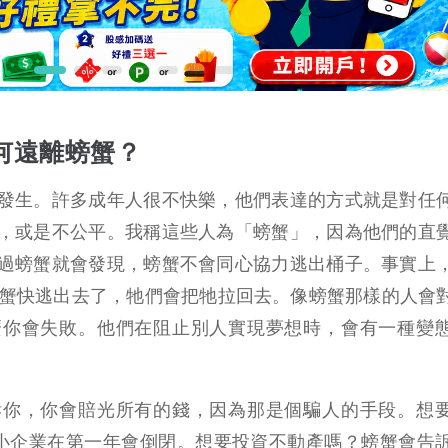
何遠離螃蟹？
發生。許多成年人很不快樂，他們表達的方式就是對任
，或是不公平。我稱這些人為「螃蟹」，因為他們的直
過螃蟹就會發現，螃蟹不會同心協力逃出桶子。事實上
蟹快逃出去了，牠們會把牠拉回去。像螃蟹那樣的人會
麼你會失敗。他們在阻止別人實現夢想時，會有一種變
訴你，你會賠光所有的錢，因為那是個騙人的手段。想
％的小企業在第一年會倒閉。想要投資不動產嗎？螃蟹會告