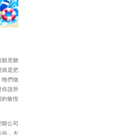
何願意聽
覺就是把
，牠們做
對你說所
態的愉悅
要開公司
訴你，大