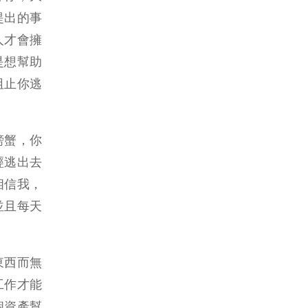
提出的事
人才會擁
是想幫助
阻止你逃
螃蟹，你
經逃出去
相信我，
並且每天
東西而無
工作才能
個資產幫