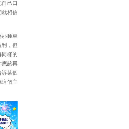
把自己口
們就相信
為那種車
拉利，但
解同樣的
你應該再
告訴某個
聽這個主