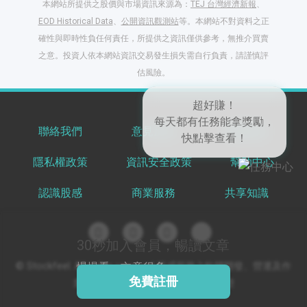
本網站所提供之股價與市場資訊來源為：
TEJ 台灣經濟新報
、
EOD Historical Data
、
公開資訊觀測站
等。本網站不對資料之正
確性與即時性負任何責任，所提供之資訊僅供參考，無推介買賣
之意。投資人依本網站資訊交易發生損失需自行負責，請謹慎評
閱讀文章，天天賺
估風險。
獎勵
登入股感會員，閱讀
任一文章
超好賺！
聯絡我們
意見反饋
服務條款
每天都有任務能拿獎勵，
快點擊查看！
隱私權政策
資訊安全政策
幫助中心
出國就缺這咖？股
感會員免費帶回
認識股感
商業服務
共享知識
家！
更多任務
登記抽北歐小刺蝟 20
吋上掀行李箱
30秒加入會員，暢讀文章
© Stockfeel. All rights reserved 股感服務之軟體開發、營運及作
慢慢看，文章很多
免費註冊
業環境通過 ISO/IEC 27001:2022 驗證