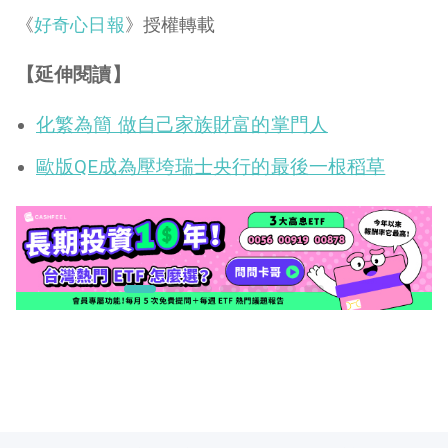
《
好奇心日報
》授權轉載
【延伸閱讀】
化繁為簡 做自己家族財富的掌門人
歐版QE成為壓垮瑞士央行的最後一根稻草