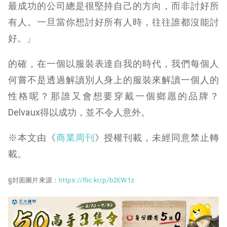
最成功的公司總是很堅持自己的方向，而非討好所
有人。一旦當你想討好所有人時，往往誰都沒能討
好。」
的確，在一個以服裝表達自我的時代，我們每個人
何嘗不是透過解讀別人身上的服裝來解讀一個人的
性格呢？那誰又會想要穿戴一個鄉愿的品牌？
Delvaux得以成功，並不令人意外。
※本文由《
商業周刊
》授權刊載，未經同意禁止轉
載。
§封面圖片來源：
https://flic.kr/p/b2EW1z