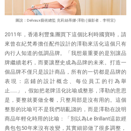
圖說：Delvaux藝術總監 克莉絲蒂娜‧澤勒 (攝影者．李明宜)
2011年，香港利豐集團買下這個比利時國寶時，請
來曾在紀梵希擔任配件設計的澤勒來活化這個只有
內行人知道的低調品牌。「我想最重要的是別讓品
牌繼續老朽，而要讓歷史成為品牌的未來。打造一
個品牌不僅只是設計商品，所有的一切都是品牌的
表現：店鋪的設計概念、每位員工的行為舉
止……」，假如把老牌活化比喻成整形，澤勒的意思
是，要整就要做全餐，只整局部是沒有用的。這個
整形的比喻可不是我們胡亂謅的，而是澤勒在說明
商品年輕化時用的比喻：「別以為Le Brillant這款經
典包包50年來沒有改變，其實細節做了很多調整，