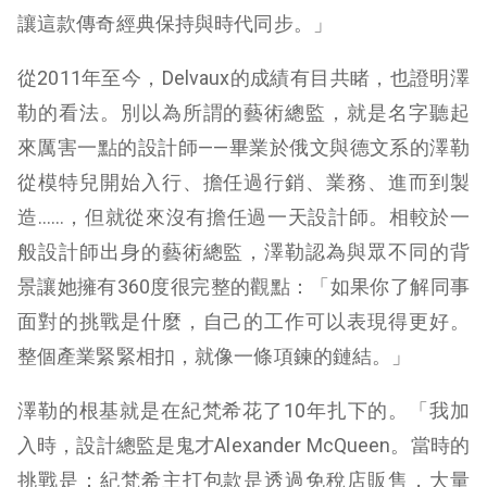
讓這款傳奇經典保持與時代同步。」
從2011年至今，Delvaux的成績有目共睹，也證明澤
勒的看法。別以為所謂的藝術總監，就是名字聽起
來厲害一點的設計師——畢業於俄文與德文系的澤勒
從模特兒開始入行、擔任過行銷、業務、進而到製
造……，但就從來沒有擔任過一天設計師。相較於一
般設計師出身的藝術總監，澤勒認為與眾不同的背
景讓她擁有360度很完整的觀點：「如果你了解同事
面對的挑戰是什麼，自己的工作可以表現得更好。
整個產業緊緊相扣，就像一條項鍊的鏈結。」
澤勒的根基就是在紀梵希花了10年扎下的。「我加
入時，設計總監是鬼才Alexander McQueen。當時的
挑戰是：紀梵希主打包款是透過免稅店販售，大量