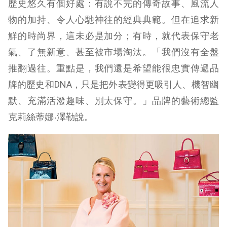
歷史悠久有個好處：有說不完的傳奇故事、風流人
物的加持、令人心馳神往的經典典範。但在追求新
鮮的時尚界，這未必是加分；有時，就代表保守老
氣、了無新意、甚至被市場淘汰。「我們沒有全盤
推翻過往。重點是，我們還是希望能很忠實傳遞品
牌的歷史和DNA，只是把外表變得更吸引人、機智幽
默、充滿活潑趣味、別太保守。」品牌的藝術總監
克莉絲蒂娜‧澤勒說。