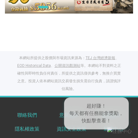
本網站所提供之股價與市場資訊來源為：
TEJ 台灣經濟新報
、
EOD Historical Data
、
公開資訊觀測站
等。本網站不對資料之正
確性與即時性負任何責任，所提供之資訊僅供參考，無推介買賣
之意。投資人依本網站資訊交易發生損失需自行負責，請謹慎評
閱讀文章，天天賺
估風險。
獎勵
登入股感會員，閱讀
任一文章
聯絡我們
意見反饋
服務條款
隱私權政策
資訊安全政策
幫助中心
出國就缺這咖？股