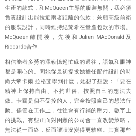
生產的款式，和McQueen主導的服裝無關，我必須
負責設計出能拉近兩者距離的包款：兼顧高級前衛
的服裝設計，同時維持紀梵希在量產包款的市場。
McQueen離開後，先後和Julien MAcDonald及
Riccardo合作。
相信能者多勞的澤勒憶起忙碌的過往，語氣和眼神
都是開心的。問她從最初提拔她擔任配件設計的時
尚大帝卡爾‧拉格斐學到什麼，她想了想說：「要在
精神上保持自由、不拘世俗、按照自己的想法去
做。卡爾是個不受控的人，完全按照自己的想法行
動。儘管在工作上，往往會有行銷的壓力、數字上
的挑戰。有些正面對困難的公司會一直改變策略，
無法從一而終，反而讓狀況變得更糟糕。其實那些