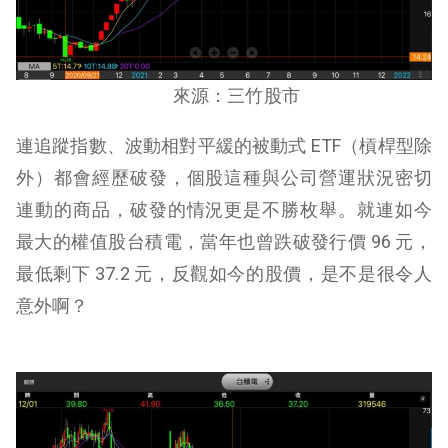
來源：三竹股市
連追蹤指數、波動相對平緩的被動式 ETF（槓桿型除
外）都會經歷破發，個股這種與公司營運狀況密切
連動的商品，破發的情況更是不勝枚舉。就連如今
最大的權值股台積電，當年也曾跌破發行價 96 元，
最低剩下 37.2 元，反觀如今的股價，是不是很令人
意外啊？