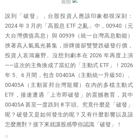
展開
我們可以如何應對破發？
說到「破發」，台股投資人應該印象都很深刻：
2024 年 3 月的「高股息 ETF 之亂」中，00940（元
大台灣價值高息）與 00939（統一台灣高息動能）
挾著高人氣風光募集，掛牌後卻雙雙跌破發行價，
投資人哀鴻遍野。沒想到劇本在 2026 年再度上演
——這次的主角換成了當紅的「主動式 ETF」！2026
年 5、6 月間，包含 00403A（主動統一升級50）、
00405A（主動富邦台灣龍耀）在內的多檔主動式
ETF，接連遭遇「上市即破發」的震撼教育，其中
00405A 甚至一度跌到 8 字頭。究竟什麼是「破發」
呢？破發又是如何發生的呢？又有什麼影響以及該
怎麼應對？接下來就讓股感帶你認識「破發」！