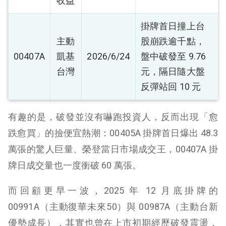
收益
掛牌首日撞上台
主動
股崩跌逾千點，
00407A
凱基
2026/6/24
盤中破發至 9.76
台灣
元，隔日隨大盤
反彈站回 10 元
有趣的是，破發並沒有嚇跑投資人，反而出現「愈
跌愈買」的撿便宜熱潮：00405A 掛牌首日爆出 48.3
萬張的驚人巨量、榮登當日市場成交王，00407A 掛
牌日成交量也一度衝破 60 萬張。
而回顧更早一波，2025 年 12 月底掛牌的
00991A（主動復華未來50）與 00987A（主動台新
優勢成長），其實也曾在上市初期經歷破發震盪，