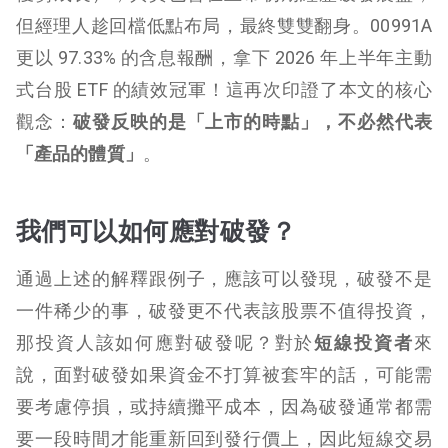
但經理人趁回檔低點布局，最終雙雙翻身。00991A
更以 97.33% 的含息報酬，拿下 2026 年上半年主動
式台股 ETF 的績效冠軍！這再次印證了本文的核心
觀念：
破發反映的是「上市的時點」，不必然代表
「產品的體質」
。
我們可以如何應對破發？
通過上述的解釋跟例子，應該可以發現，破發不是
一件稀少的事，破發更不代表該股票不值得投資，
那投資人該如何應對破發呢？對於
短線投資者
來
說，面對破發如果資金不打算被套牢的話，可能需
要考慮停損，或持續攤平成本，因為破發通常都需
要一段時間才能重新回到發行價上，因此短線交易