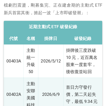
檔劇烈震盪，剛募集完、正在建倉期的主動式 ETF
新兵首當其衝，掀起一波「上市即破發潮」：
近期主動式 ETF 破發紀錄
代號
名稱
掛牌日
破發紀錄
主動
掛牌後三度跌破
統一
10 元，近百萬名
00403A
2026/5/12
升級
股東一度套牢，
50
後收復並站回
主動
首日力守發行
安聯
00402A
2026/6/9
價，第二天起失
美國
守，最低 9.34 元
科技