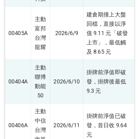
建倉期撞上大盤
主動
回檔，直接以淨
富邦
00405A
2026/6/9
值 9.11 元「破發
台灣
上市」，最低觸
龍耀
及 8.65 元
主動
掛牌前淨值即破
聯博
00404A
2026/6/10
發，掛牌後最低
動能
9.3 元
50
主動
掛牌前淨值已破
中信
00406A
2026/6/11
發，首日收 9.64
台灣
元