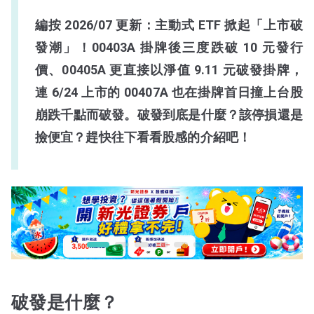
編按 2026/07 更新：主動式 ETF 掀起「上市破
發潮」！00403A 掛牌後三度跌破 10 元發行
價、00405A 更直接以淨值 9.11 元破發掛牌，
連 6/24 上市的 00407A 也在掛牌首日撞上台股
崩跌千點而破發。破發到底是什麼？該停損還是
撿便宜？趕快往下看看股感的介紹吧！
破發是什麼？