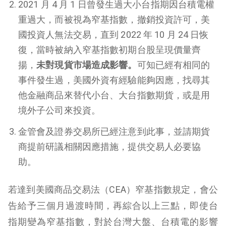
2021 月 4 月 1 日曾發生過大小台指期因台積電權
重過大，而被視為窄基指數，撤銷投資許可，美
國投資人無法交易，直到 2022 年 10 月 24 日恢
復，當時被納入窄基指數初期台股呈現價量齊
揚，
未對現貨市場造成影響。
可知已經有相同的
事件發生過，美國外資有經驗能夠因應，找尋其
他金融商品來替代小台、大台指數期貨，或是用
境外子公司來投資。
金管會及證券交易所已經注意到此事，並請期貨
商提前研議相關因應措施，提供交易人必要協
助。
若達到美國商品交易法（CEA）窄基指數規定，會公
告給予三個月過渡時間，再綜合以上三點，即使台
指期變為窄基指數，對於台灣大盤、台積電的影響