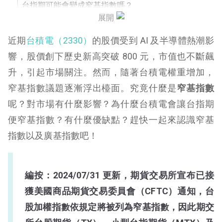
台指期可能會變成窄基指數嗎？
展開
窄基指數對台灣有什麼影響？
近期
台積電（2330）
的股價受到 AI 及半導體熱潮影
窄基指數優缺點
響，股價創下歷史新高突破 800 元，市值也不斷飆
升，引起市場關注。然而，隨著台積電權重增加，
廣基指數是什麼？
窄基指數議題逐漸浮出檯面。究竟什麼是
窄基指數
常見廣基指數有哪些？
呢？對市場有什麼影響？為什麼台積電會讓台指期
廣基指數優缺點
便窄基指數？有什麼優缺點？趕快一起來認識窄基
指數以及廣基指數吧！
編按：2024/07/31 更新，期貨交易所宣布已接
獲美國商品期貨交易委員會（CFTC）通知，台
股加權指數依規定將被列為窄基指數，因此期交