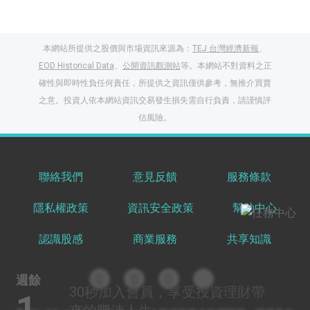
本網站所提供之股價與市場資訊來源為：
TEJ 台灣經濟新報
、
EOD Historical Data
、
公開資訊觀測站
等。本網站不對資料之正
確性與即時性負任何責任，所提供之資訊僅供參考，無推介買賣
之意。投資人依本網站資訊交易發生損失需自行負責，請謹慎評
閱讀文章，天天賺
估風險。
獎勵
登入股感會員，閱讀
任一文章
聯絡我們
意見反饋
服務條款
隱私權政策
資訊安全政策
幫助中心
出國就缺這咖？股
感會員免費帶回
認識股感
商業服務
共享知識
家！
更多任務
登記抽北歐小刺蝟 20
週餘
吋上掀行李箱
30秒
加入會員，享受投資理財帶
1