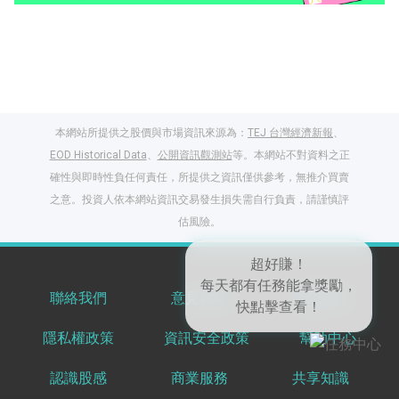
本網站所提供之股價與市場資訊來源為：
TEJ 台灣經濟新報
、
EOD Historical Data
、
公開資訊觀測站
等。本網站不對資料之正
確性與即時性負任何責任，所提供之資訊僅供參考，無推介買賣
之意。投資人依本網站資訊交易發生損失需自行負責，請謹慎評
閱讀文章，天天賺
估風險。
獎勵
登入股感會員，閱讀
任一文章
聯絡我們
意見反饋
服務條款
超好賺！
每天都有任務能拿獎勵，
隱私權政策
資訊安全政策
幫助中心
出國就缺這咖？股
快點擊查看！
感會員免費帶回
認識股感
商業服務
共享知識
家！
更多任務