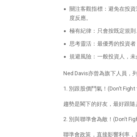
關注客觀指標：避免在投資
度反應。
極有紀律：只會按既定規則
思考靈活：最優秀的投資者
規避風險：一般投資人，未
Ned Davis亦曾為旗下人
1. 別跟股價鬥氣！(Don’t Fight t
趨勢是閣下的好友，最好跟隨
2. 別與聯準會為敵！(Don’t Fight 
聯準會政策，直接影響利率，