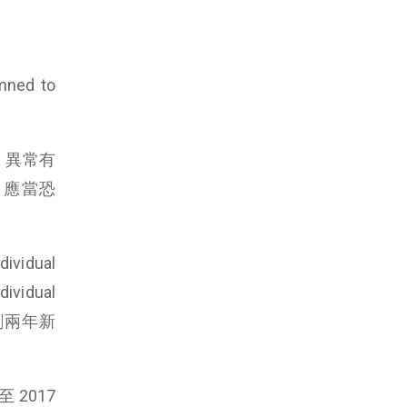
ned to
，異常有
，應當恐
vidual
vidual
%，創兩年新
 2017