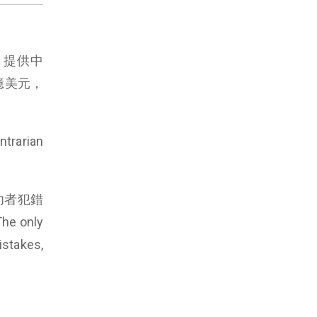
構，提供中
 億美元，
rarian
功者犯錯
e only
stakes,