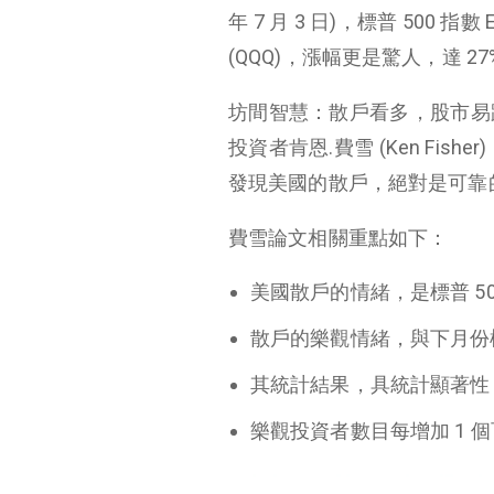
年 7 月 3 日)，標普 500 指
(QQQ)，漲幅更是驚人，達 27
坊間智慧：散戶看多，股市易
投資者肯恩.費雪 (Ken Fish
發現美國的散戶，絕對是可靠的
費雪論文相關重點如下：
美國散戶的情緒，是標普 5
散戶的樂觀情緒，與下月份標
其統計結果，具統計顯著性 (statis
樂觀投資者數目每增加 1 個