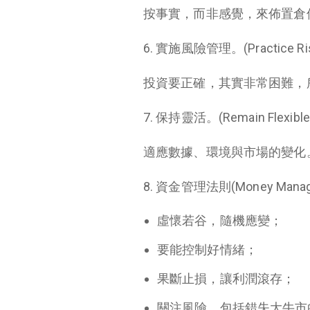
按事實，而非感覺，來佈置倉
6. 實施風險管理。(Practice Ris
投資要正確，其實非常困難，
7. 保持靈活。(Remain Flexible
適應數據、環境與市場的變化
8. 資金管理法則(Money Manage
虛懷若谷，隨機應變；
要能控制好情緒；
果斷止損，讓利潤滾存；
關注風險，包括錯失大牛市