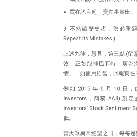
買在謠言起，賣在事實出。
9. 不熟讀歷史者，勢必重蹈覆轍。(Th
Repeat Its Mistakes.)
上述九律，愚見，第三點 (留
效。正如股神巴菲特，廣為
懼」，如使用恰當，回報實在
例如 2015 年 6 月 10 日，由「
Investors，簡稱 AAII) 製定
Investors’ Stock Sent
低。
當大眾異常絕望之日，每每是猛烈上