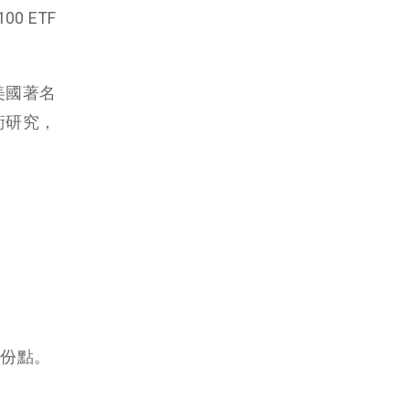
0 ETF
美國著名
學術研究，
百份點。