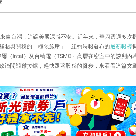
庫
晶片來自台灣，這讓美國深感不安。近年來，華府透過多次
補貼與關稅的「極限施壓」。紐約時報發布的
最新報導
a、英特爾（Intel）及台積電（TSMC）高層在密室中的談判
政治間艱難拉鋸，趕快跟著股感的腳步，來看看這篇文