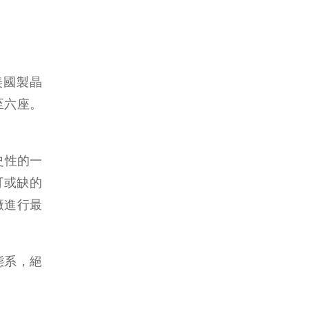
美國製晶
至六座。
史性的一
可或缺的
廠進行最
態系，絕