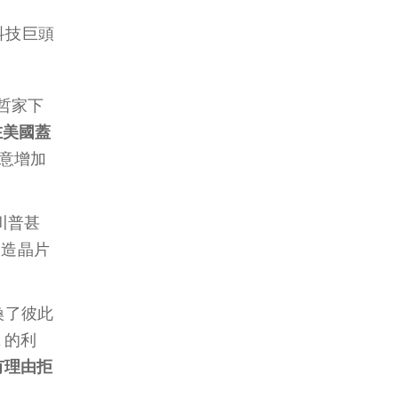
科技巨頭
魏哲家下
在美國蓋
意增加
川普甚
製造晶片
換了彼此
 的利
有理由拒