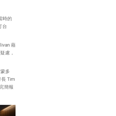
當時的
打台
van 藉
有疑慮，
雷蒙多
長 Tim
聽完簡報