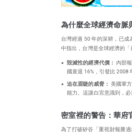
為什麼全球經濟命脈與「台灣晶片」緊緊相連？
密室裡的警告：華府官員與科技巨頭的當面對決
為什麼全球經濟命脈
巨頭間的私下斡旋：台積電、輝達與英特爾的三角習題
台灣經過 50 年的深耕，
殘酷現實：無法輕易
中指出，台灣是全球經濟的「
斬斷的供應鏈連結
毀滅性的經濟代價：
內部報
國衰退 16%，引發比 20
迫在眉睫的威脅：
美國軍方
能力。這讓白宮意識到，必
密室裡的警告：華府
為了打破矽谷「重視財報勝過