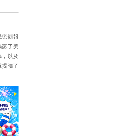
機密簡報
揭露了美
內幕，以及
章揭曉了