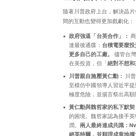
隨著川普政府上台，解決晶片
間的互動也變得更加戲劇化：
政府強逼「台英合作」：
商
達最後通牒：
台積電要麼投
更多自己的工廠。
儘管台灣
在美投資，但「
絕對不想和
川普親自施壓黃仁勳：
川普
至模仿中國領導人習近平提
極度危險，並揚言祭出高額
黃仁勳與魏哲家的私下默契
的困境。魏哲家認為接手英特
潤。
兩人最終達成共識：Nv
絕英特爾，並順理成章地擴