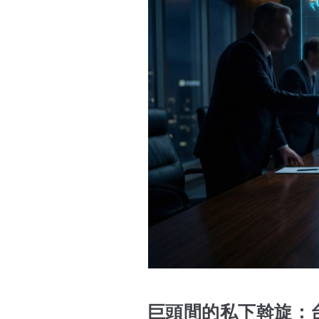
巨頭間的私下斡旋：