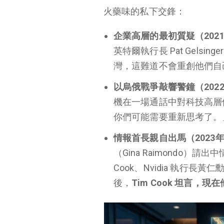
火藥味的私下交鋒：
企業高層的最初質疑（202
英特爾執行長 Pat Gel
灣，這難道不會重創他們自
以烏俄戰爭敲響警鐘（202
機在一場通話中對科技高層
你們可能需要重新思考了。
情報首長親自出馬（2023
（Gina Raimondo）請
Cook、Nvidia 執行
後，
Tim Cook 坦言