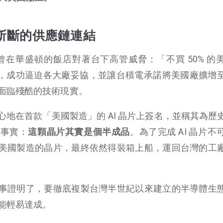
斬斷的供應鏈連結
k 曾在華盛頓的飯店對著台下高管威脅：「不買 50% 的
稅」，成功逼迫各大廠妥協，並讓台積電承諾將美國廠擴增
面臨殘酷的技術現實。
地在首款「美國製造」的 AI 晶片上簽名，並稱其為歷
鍵事實：
這顆晶片其實是個半成品
。為了完成 AI 晶片不
美國製造的晶片，最終依然得裝箱上船，運回台灣的工
事證明了，要徹底複製台灣半世紀以來建立的半導體生
能輕易達成。