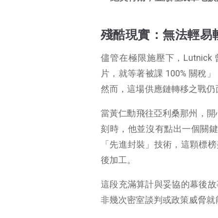
殘酷現實：無法輕易
儘管在極限施壓下，Lutnic
片，就等著被課 100% 關
然而，這場供應鏈轉移之戰仍
當黃仁勳飛往亞利桑那州，開心
刻時，他並沒有點出一個關
「先進封裝」技術，這顆標榜
後加工。
這段充滿算計與妥協的幕後故
非幾次密室談判或政策威脅就