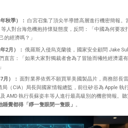
1年秋季）：
白宮召集了頂尖半導體高層進行機密簡報。
singer 等人對台海危機抱持懷疑態度，反問：「中國為何要攻
己的經濟嗎？」
2年2月）：
俄羅斯入侵烏克蘭後，國家安全顧問 Jake Sulli
們直言：「如果大家對獨裁者會為了冒險而犧牲經濟還
」
年7月）：
面對業界依舊不願買單美國製晶片，商務部長
出中情局（CIA）局長與國家情報總監，前往矽谷為 Apple 執行
長黃仁勳及 AMD 執行長蘇姿丰等人進行最高級別的機密簡報。
，現在他睡覺都得「睜一隻眼閉一隻眼」
。