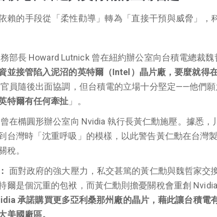
依賴的手段從「柔性勸導」轉為「直接干預與威脅」，
務部長 Howard Lutnick 曾在紐約辦公室向台積電總裁
資並接管陷入泥沼的英特爾（Intel）晶片廠，要麼就得
官員隨後出面協調，但台積電的立場十分堅定——他們願
英特爾有任何牽扯
」。
曾在橢圓形辦公室向 Nvidia 執行長黃仁勳施壓。據悉，
到台灣時「沈重呼吸」的模樣，以此警告黃仁勳在台灣
關稅。
：
面對政府的強大壓力，私交甚篤的黃仁勳與魏哲家交
爾是個沉重的包袱，而黃仁勳則擔憂關稅會重創 Nvidia
idia 承諾購買更多亞利桑那州廠的晶片，藉此讓台積電
大美國廠區。