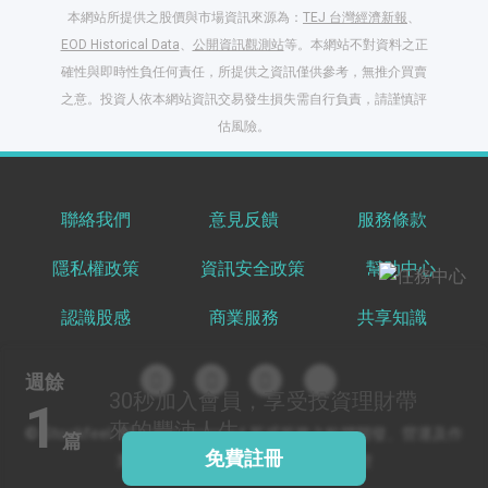
本網站所提供之股價與市場資訊來源為：
TEJ 台灣經濟新報
、
EOD Historical Data
、
公開資訊觀測站
等。本網站不對資料之正
確性與即時性負任何責任，所提供之資訊僅供參考，無推介買賣
之意。投資人依本網站資訊交易發生損失需自行負責，請謹慎評
閱讀文章，天天賺
估風險。
獎勵
登入股感會員，閱讀
任一文章
聯絡我們
意見反饋
服務條款
隱私權政策
資訊安全政策
幫助中心
出國就缺這咖？股
感會員免費帶回
認識股感
商業服務
共享知識
家！
更多任務
登記抽北歐小刺蝟 20
週餘
吋上掀行李箱
30秒
加入會員，享受投資理財帶
1
來的豐沛人生
© Stockfeel. All rights reserved 股感服務之軟體開發、營運及作
篇
免費註冊
業環境通過 ISO/IEC 27001:2022 驗證