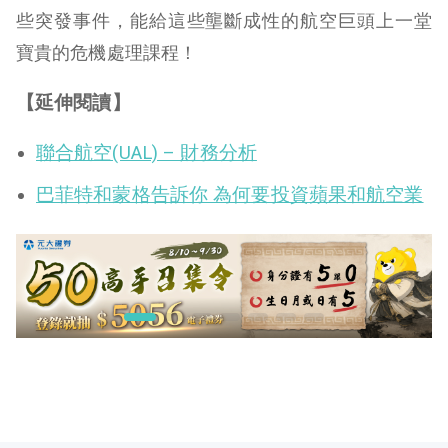
些突發事件，能給這些壟斷成性的航空巨頭上一堂
寶貴的危機處理課程！
【延伸閱讀】
聯合航空(UAL) – 財務分析
巴菲特和蒙格告訴你 為何要投資蘋果和航空業