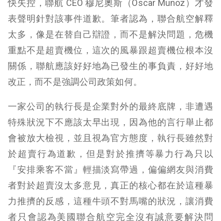
快失控，聯航 CEO 穆尼奧斯（Oscar Munoz）才發
表聲明針對該事件道歉。筆者認為，聯合航空解釋
太多，像是在替自己辯證，而不是解決問題，危機
重點不是超賣機位，這次的風暴跟超賣機位根本沒
關係，聯航應該好好地為已發生的事負責，好好地
改正，而不是強調公司政策如何。
一家公司的執行長是企業對外的最終底牌，非遭遇
特殊狀況下不應該太早出現，因為他的言行舉止都
會被放大檢視，並且視為官方態度，執行長雖然對
於超賣行為道歉，但是對於推擠等暴力行為只以
『安排乘客不當』輕描淡寫帶過，偏偏網友與消費
者對於超賣沒太多意見，真正的核心都在於這種暴
力推擠的反感，這種牛頭不對馬嘴的狀況，讓消費
者只會認為美國聯合航空完全沒有誠意要解決問