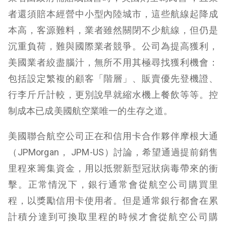
者還須賠本經營中小型內陸城市，這些航線起降成
本高，客源難料，業者雖然關閉不少航線，但仍是
沉重負荷，難與國際業者競爭。公司為提高獲利，
美國業者絞盡腦汁，無所不用其極尋找獲利機會：
包括設定繁複的顧客「階層」、販賣優先登機證、
行李斤斤計較，更別說早就縮水機上餐飲等等。控
制成本已成美國航空業唯一的生存之道。
美國聯合航空公司正在和信用卡合作夥伴摩根大通
（JPMorgan， JPM-US）討論，希望通過提前銷售
里程來籌集資金，用以抵禦新型冠狀病毒帶來的衝
擊。正常情況下，銀行通常會從航空公司購買里
程，以獎勵信用卡使用者。但是通常銀行都會在累
計積分達到可換取里程的時候才會從航空公司購