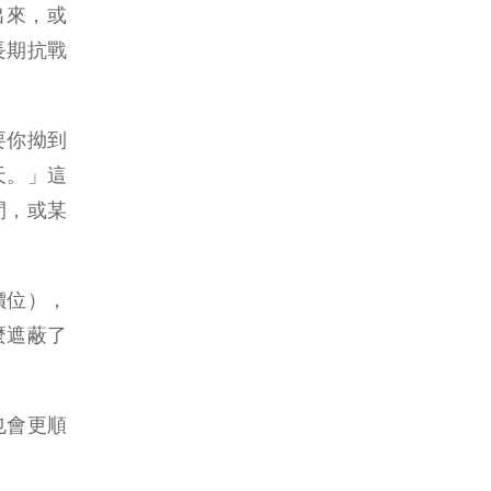
出來，或
長期抗戰
要你拗到
天。」這
間，或某
價位），
麼遮蔽了
也會更順