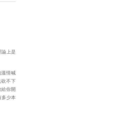
理論上是
的溫情喊
也砍不下
敢給你開
有多少本