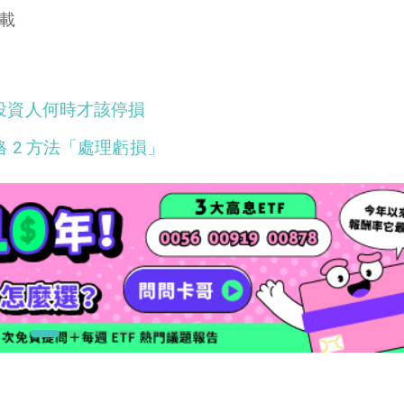
載
投資人何時才該停損
 2 方法「處理虧損」