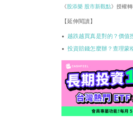
《
股添樂 股市新觀點
》授權轉
【延伸閱讀】
越跌越買真是對的？價值
投資賠錢怎麼辦？查理蒙格