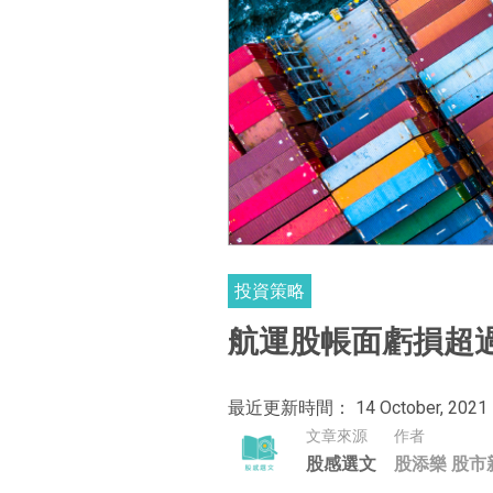
投資策略
航運股帳面虧損超過
最近更新時間： 14 October, 2021
文章來源
作者
股感選文
股添樂 股市