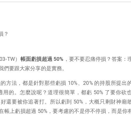
損？
3-TW）
帳面虧損超過 50%
，要不要忍痛停損？答案：
我們要跟大家分享的是實務。
方法，都是針對那些虧損 10%、20% 的持股所提出
不適用的。怎麼說呢？道理很簡單，都虧 50% 了要你砍
好還要被你追著打。所以虧到 50%，大概只剩財神廟
在帳上虧損超過 50%，要考慮的不是停不停損，而是你