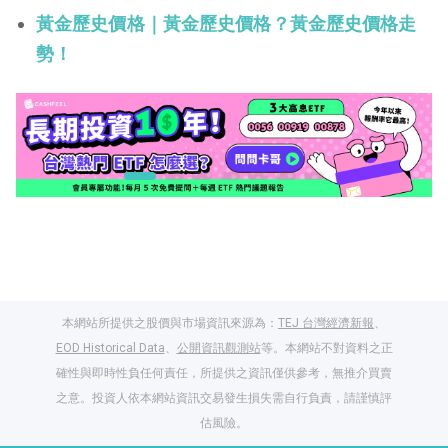
黃金歷史價格｜黃金歷史價格？黃金歷史價格走
勢！
本網站所提供之股價與市場資訊來源為：
TEJ 台灣經濟新報
、
EOD Historical Data
、
公開資訊觀測站
等。本網站不對資料之正
確性與即時性負任何責任，所提供之資訊僅供參考，無推介買賣
之意。投資人依本網站資訊交易發生損失需自行負責，請謹慎評
閱讀文章，天天賺
估風險。
獎勵