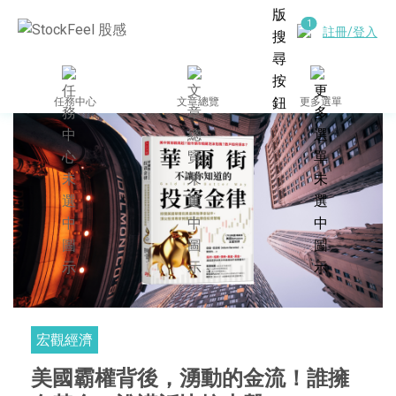
註冊/登入
任務中心
文章總覽
更多選單
宏觀經濟
美國霸權背後，湧動的金流！誰擁