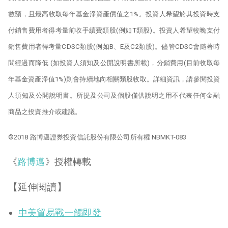
數額，且最高收取每年基金淨資產價值之1%。投資人希望於其投資時支
付銷售費用者得考量前收手續費類股(例如T類股)。投資人希望較晚支付
銷售費用者得考量CDSC類股(例如B、E及C2類股)。儘管CDSC會隨著時
間經過而降低 (如投資人須知及公開說明書所載)，分銷費用(目前收取每
年基金資產淨值1%)則會持續地向相關類股收取。詳細資訊，請參閱投資
人須知及公開說明書。所提及公司及個股僅供說明之用不代表任何金融
商品之投資推介或建議。
©2018 路博邁證券投資信託股份有限公司所有權 NBMKT-083
《
路博邁
》授權轉載
【延伸閱讀】
中美貿易戰一觸即發