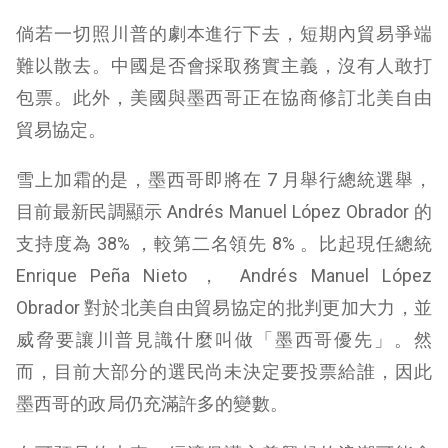
倘若一切照川普的劇本進行下去，短期內貿易爭端
難以散去。中國是否會採取務實主義，沒有人敢打
包票。此外，美國與墨西哥正在協商修訂北美自由
貿易協定。
雪上加霜的是，墨西哥即將在 7 月舉行總統選舉，
目前最新民調顯示 Andrés Manuel López Obrador 的
支持度為 38% ，較第二名領先 8% 。比起現任總統
Enrique Peña Nieto ， Andrés Manuel López
Obrador 對於北美自由貿易協定的批判更加大力，並
威脅要讓川普見識什麼叫做「墨西哥優先」。然
而，目前大部分的選民尚未決定要投票給誰，因此
墨西哥的政局仍充滿許多的變數。