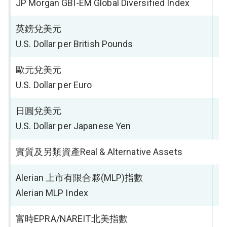
JP Morgan GBI-EM Global Diversified Index
英鎊兌美元
-
U.S. Dollar per British Pounds
歐元兌美元
-
U.S. Dollar per Euro
日圓兌美元
-
U.S. Dollar per Japanese Yen
實質及另類資產Real & Alternative Assets
Alerian 上市有限合夥(MLP)指數
0
Alerian MLP Index
富時EPRA/NAREIT北美指數
4