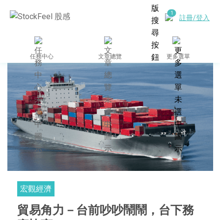
註冊/登入
任務中心
文章總覽
更多選單
宏觀經濟
貿易角力－台前吵吵鬧鬧，台下務