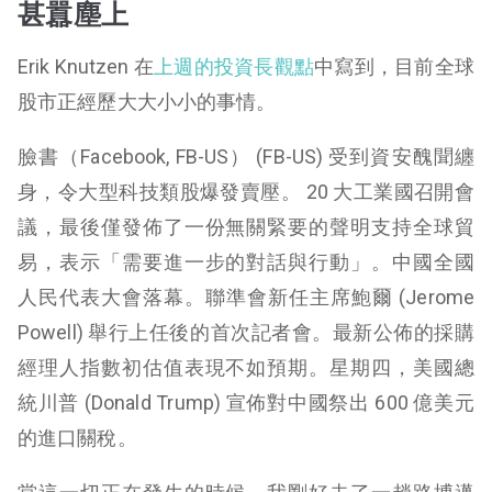
甚囂塵上
Erik Knutzen 在
上週的投資長觀點
中寫到，目前全球
股市正經歷大大小小的事情。
臉書（Facebook, FB-US） (FB-US) 受到資安醜聞纏
身，令大型科技類股爆發賣壓。 20 大工業國召開會
議，最後僅發佈了一份無關緊要的聲明支持全球貿
易，表示「需要進一步的對話與行動」。中國全國
人民代表大會落幕。聯準會新任主席鮑爾 (Jerome
Powell) 舉行上任後的首次記者會。最新公佈的採購
經理人指數初估值表現不如預期。星期四，美國總
統川普 (Donald Trump) 宣佈對中國祭出 600 億美元
的進口關稅。