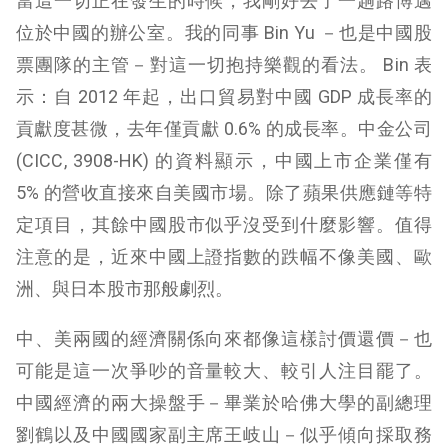
當這一切正在發生的時候，我剛好去了一趟路博邁
位於中國的辦公室。我的同事 Bin Yu －也是中國股
票團隊的主管－對這一切抱持樂觀的看法。 Bin 表
示：自 2012 年起，出口貿易對中國 GDP 成長率的
貢獻度甚微，去年僅貢獻 0.6% 的成長率。中金公司
(CICC, 3908-HK) 的資料顯示，中國上市企業僅有
5% 的營收直接來自美國市場。除了蘋果供應鏈等特
定項目，其餘中國股市似乎沒受到什麼影響。值得
注意的是，近來中國上證指數的跌幅不像美國、歐
洲、與日本股市那般劇烈。
中、美兩國的經濟關係向來都像這樣討價還價－也
可能是這一次爭吵的音量較大、較引人注目罷了。
中國經濟的兩大操盤手－畢業於哈佛大學的副總理
劉鶴以及中國國家副主席王岐山－似乎傾向採取務