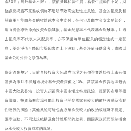
產30％；境外基金不限），該債券屬私募性質，易發生流動性不足，財
務訊息揭露不完整或價格不透明導致高波動性之風險。基金的配息及相
關費用可能由基金的收益或本金中支付，任何涉及由本金支出的部分，
進而將會導致原始投資金額減損，基金配息率不代表基金報酬率，且過
去配息率不代表未來配息率，亦不保證每單位配息的穩定性或一定配
息；基金淨值可能因市場因素而上下波動，基金淨值僅供參考，實際以
基金公司公告之淨值為準。
依金管會規定，目前直接投資大陸證券市場之有價證券以掛牌上市有價
證券為限且不得超過境外基金資產淨值之10%。當該基金投資地區包含
中國大陸及香港，投資人須留意中國市場之特定政治、經濟與市場等投
資風險。投資新興市場可能比投資已開發國家有較大的價格波動及流動
性較低的風險；其他風險可能包含必須承受較大的政治或經濟不穩定、
匯率波動、不同法規結構及會計體系間的差異、因國家政策而限制機會
及承受較大投資成本的風險。