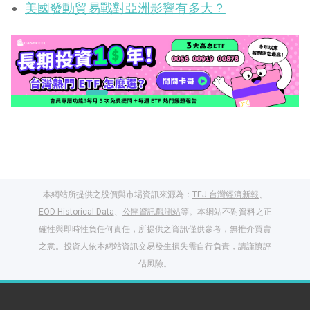
美國發動貿易戰對亞洲影響有多大？
本網站所提供之股價與市場資訊來源為：
TEJ 台灣經濟新報
、
EOD Historical Data
、
公開資訊觀測站
等。本網站不對資料之正
確性與即時性負任何責任，所提供之資訊僅供參考，無推介買賣
之意。投資人依本網站資訊交易發生損失需自行負責，請謹慎評
閱讀文章，天天賺
估風險。
獎勵
登入股感會員，閱讀
任一文章