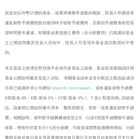
投資於以外幣計價的基金，或要承擔匯率波動的風險，投資人申購或有
遞延銷售手續費類股於贖回時才收取手續費用，且贖回手續費會依照投
資時間逐年遞減，有關基金應負擔之費用（含分銷費用）已揭露於基金
之公開說明書及投資人須知中，投資人可至境外基金資訊觀測站中查
詢。
本文提及之經濟走勢預測不必然代表基金之績效，基金投資風險請詳閱
基金公開說明書及投資人須知。 有關基金由本金支付配息之配息組成項
目表已揭露於本公司網站
www.nb.com/taiwan
。或有遞延銷售手續費:
B類股為 4%；E類 股為 3%；C2類 股為 2%; I、T 及U 類股則無; 詳細資
訊，請參閱公開說明書中譯本「費用與開支」章節「或有遞延銷售手續
費」相關說明。就申購手續費屬後收型之B、C2及E類股手續費雖可遞延
收取，惟每年仍需支付1％的分銷費，可能造成實際負擔費用增加。分銷
費用反映於每日基金淨資產價值並每日累計且於每月結束時按月支付其