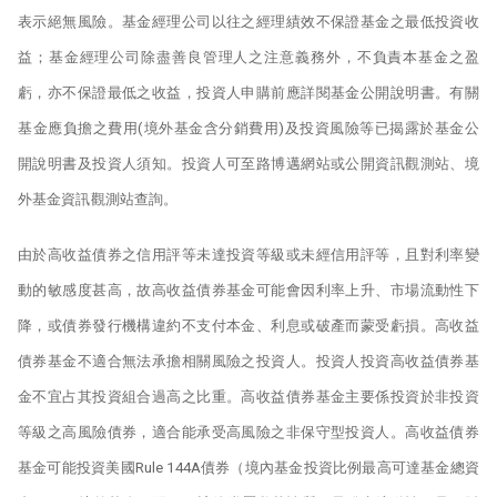
表示絕無風險。基金經理公司以往之經理績效不保證基金之最低投資收
益；基金經理公司除盡善良管理人之注意義務外，不負責本基金之盈
虧，亦不保證最低之收益，投資人申購前應詳閱基金公開說明書。有關
基金應負擔之費用(境外基金含分銷費用)及投資風險等已揭露於基金公
開說明書及投資人須知。投資人可至路博邁網站或公開資訊觀測站、境
外基金資訊觀測站查詢。
由於高收益債券之信用評等未達投資等級或未經信用評等，且對利率變
動的敏感度甚高，故高收益債券基金可能會因利率上升、市場流動性下
降，或債券發行機構違約不支付本金、利息或破產而蒙受虧損。高收益
債券基金不適合無法承擔相關風險之投資人。投資人投資高收益債券基
金不宜占其投資組合過高之比重。高收益債券基金主要係投資於非投資
等級之高風險債券，適合能承受高風險之非保守型投資人。高收益債券
基金可能投資美國Rule 144A債券（境內基金投資比例最高可達基金總資