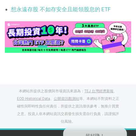
想永遠存股 不如存安全且能領股息的 ETF
本網站所提供之股價與市場資訊來源為：
TEJ 台灣經濟新報
、
EOD Historical Data
、
公開資訊觀測站
等。本網站不對資料之正
確性與即時性負任何責任，所提供之資訊僅供參考，無推介買賣
之意。投資人依本網站資訊交易發生損失需自行負責，請謹慎評
閱讀文章，天天賺
估風險。
獎勵
登入股感會員，閱讀