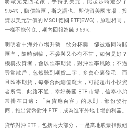
將歐元兌回老家，手持的美元，比起步時還少了
9.54%，賺價蝕匯，斯之謂也。即使留美國市場，投
資以美元計價的 MSCI 德國 ETF(EWG)，原理相同，
一樣不能倖免，期內回報為蝕 9.69%。
明明看中海外市場升勢，欲分杯羹，卻被逼同時賭
匯率，隨時倒輸，不參與又心有不甘，如何是好？
機構投資者，會以匯率期貨，對沖匯率風險；不過
尋常散戶，忽然聽到期貨二字，多會心裏發毛。而
且匯率期貨，每張合約總值龐大，可能超出小投資
者所需。此路不通，幸好美國 ETF 市場，信奉小弟
常掛在口邊：「百貨應百客」的原則，部份發行
商，推出貨幣對沖 ETF，成為進軍外地市場的利器。
貨幣對沖 ETF，包括兩大部分，一是當地股票指數組