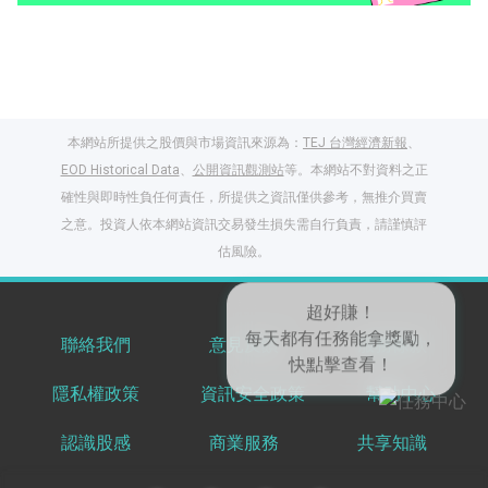
本網站所提供之股價與市場資訊來源為：
TEJ 台灣經濟新報
、
EOD Historical Data
、
公開資訊觀測站
等。本網站不對資料之正
確性與即時性負任何責任，所提供之資訊僅供參考，無推介買賣
之意。投資人依本網站資訊交易發生損失需自行負責，請謹慎評
閱讀文章，天天賺
估風險。
獎勵
登入股感會員，閱讀
任一文章
聯絡我們
意見反饋
服務條款
隱私權政策
資訊安全政策
幫助中心
出國就缺這咖？股
感會員免費帶回
認識股感
商業服務
共享知識
家！
更多任務
登記抽北歐小刺蝟 20